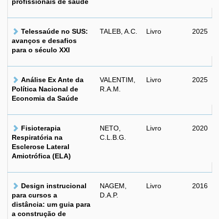
profissionais de saúde
Telessaúde no SUS:
TALEB, A.C.
Livro
2025
avanços e desafios
para o século XXI
Análise Ex Ante da
VALENTIM,
Livro
2025
Política Nacional de
R.A.M.
Economia da Saúde
Fisioterapia
NETO,
Livro
2020
Respiratória na
C.L.B.G.
Esclerose Lateral
Amiotrófica (ELA)
Design instrucional
NAGEM,
Livro
2016
para cursos a
D.A.P.
distância: um guia para
a construção de