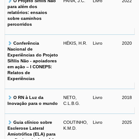
O Projeto Sífilis Não
PAIVA, J.C.
Livro
2022
para além dos
relatórios: ensaios
sobre caminhos
percorridos
Conferência
HÉKIS, H.R.
Livro
2020
Nacional de
Experiências do Projeto
Sífilis Não - apoiadores
em ação – I CONEPS:
Relatos de
Experiências
O RN à Luz da
NETO,
Livro
2018
Inovação para o mundo
C.L.B.G.
Guia clínico sobre
COUTINHO,
Livro
2025
Esclerose Lateral
K.M.D.
Amiotrófica (ELA) para