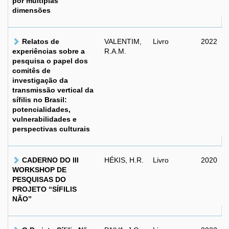
por múltiplas
dimensões
Relatos de
VALENTIM,
Livro
2022
experiências sobre a
R.A.M.
pesquisa o papel dos
comitês de
investigação da
transmissão vertical da
sífilis no Brasil:
potencialidades,
vulnerabilidades e
perspectivas culturais
CADERNO DO III
HÉKIS, H.R.
Livro
2020
WORKSHOP DE
PESQUISAS DO
PROJETO “SÍFILIS
NÃO”