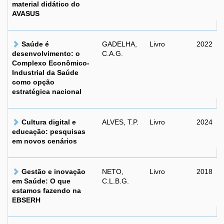
material didático do
AVASUS
Saúde é
GADELHA,
Livro
2022
desenvolvimento: o
C.A.G.
Complexo Econômico-
Industrial da Saúde
como opção
estratégica nacional
Cultura digital e
ALVES, T.P.
Livro
2024
educação: pesquisas
em novos cenários
Gestão e inovação
NETO,
Livro
2018
em Saúde: O que
C.L.B.G.
estamos fazendo na
EBSERH