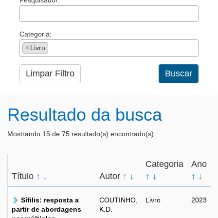
Pesquisador:
Categoria:
×
Livro
Limpar Filtro
Buscar
Resultado da busca
Mostrando 15 de 75 resultado(s) encontrado(s).
Categoria
Ano
Título
↑
↓
Autor
↑
↓
↑
↓
↑
↓
Sífilis: resposta a
COUTINHO,
Livro
2023
partir de abordagens
K.D.