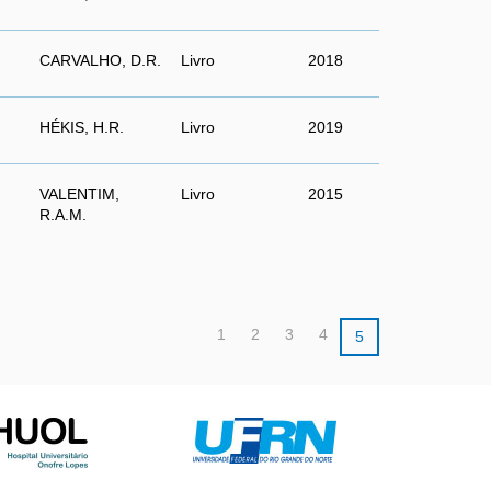
CARVALHO, D.R.
Livro
2018
HÉKIS, H.R.
Livro
2019
VALENTIM,
Livro
2015
R.A.M.
1
2
3
4
5