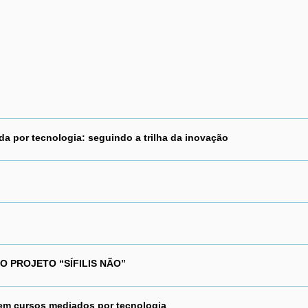
 por tecnologia: seguindo a trilha da inovação
O PROJETO “SÍFILIS NÃO”
 em cursos mediados por tecnologia