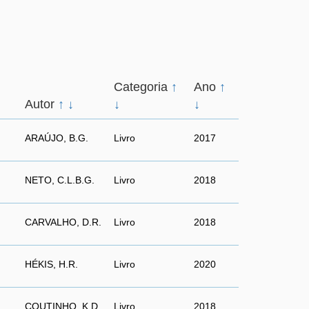
Categoria
↑
Ano
↑
Autor
↑
↓
↓
↓
ARAÚJO, B.G.
Livro
2017
NETO, C.L.B.G.
Livro
2018
CARVALHO, D.R.
Livro
2018
HÉKIS, H.R.
Livro
2020
COUTINHO, K.D.
Livro
2018