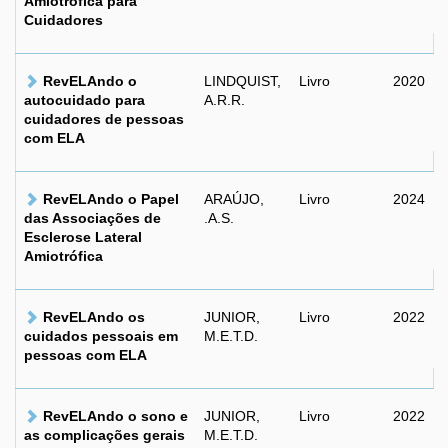
Amiotrófica para
Cuidadores
RevELAndo o
LINDQUIST,
Livro
2020
autocuidado para
A.R.R.
cuidadores de pessoas
com ELA
RevELAndo o Papel
ARAÚJO,
Livro
2024
das Associações de
.A.S.
Esclerose Lateral
Amiotrófica
RevELAndo os
JUNIOR,
Livro
2022
cuidados pessoais em
M.E.T.D.
pessoas com ELA
RevELAndo o sono e
JUNIOR,
Livro
2022
as complicações gerais
M.E.T.D.