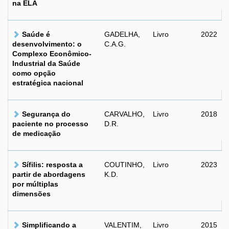
na ELA
Saúde é
GADELHA,
Livro
2022
desenvolvimento: o
C.A.G.
Complexo Econômico-
Industrial da Saúde
como opção
estratégica nacional
Segurança do
CARVALHO,
Livro
2018
paciente no processo
D.R.
de medicação
Sífilis: resposta a
COUTINHO,
Livro
2023
partir de abordagens
K.D.
por múltiplas
dimensões
Simplificando a
VALENTIM,
Livro
2015