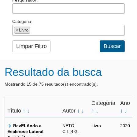
Pesquisador:
Categoria:
×
Livro
Limpar Filtro
Buscar
Resultado da busca
Mostrando 15 de 75 resultado(s) encontrado(s).
Categoria
Ano
Título
↑
↓
Autor
↑
↓
↑
↓
↑
↓
RevELAndo a
NETO,
Livro
2020
Esclerose Lateral
C.L.B.G.