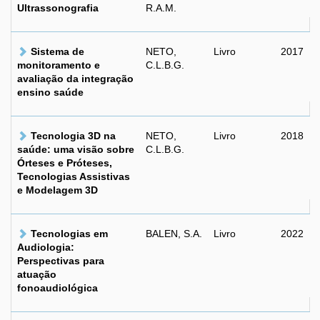
Ultrassonografia
R.A.M.
Sistema de
NETO,
Livro
2017
monitoramento e
C.L.B.G.
avaliação da integração
ensino saúde
Tecnologia 3D na
NETO,
Livro
2018
saúde: uma visão sobre
C.L.B.G.
Órteses e Próteses,
Tecnologias Assistivas
e Modelagem 3D
Tecnologias em
BALEN, S.A.
Livro
2022
Audiologia:
Perspectivas para
atuação
fonoaudiológica