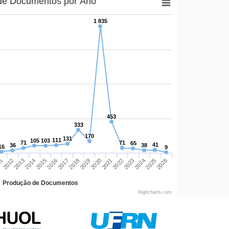
 de Documentos por Ano
1 835
453
333
170
131
111
105
103
71
71
65
41
36
38
16
9
11
2022
2012
2023
2013
2024
2014
2025
2015
2026
2016
2017
2018
2019
2020
2021
Produção de Documentos
Highcharts.com