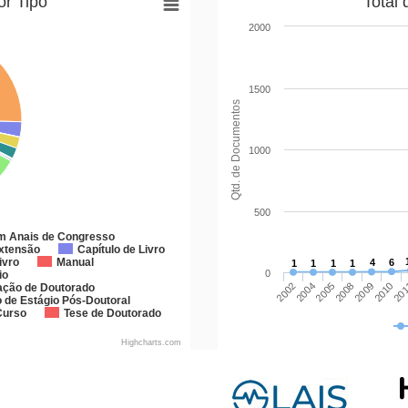
or Tipo
Total
2000
1500
Qtd. de Documentos
1000
500
em Anais de Congresso
Extensão
Capítulo de Livro
ivro
Manual
4
6
1
1
1
1
0
io
20
2002
2004
2005
2008
2009
2010
cação de Doutorado
o de Estágio Pós-Doutoral
Curso
Tese de Doutorado
Highcharts.com