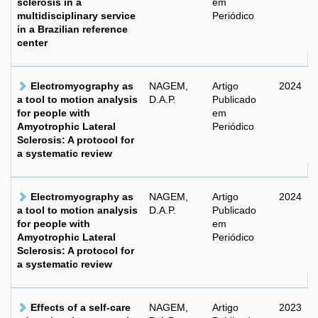
sclerosis in a
em
multidisciplinary service
Periódico
in a Brazilian reference
center
Electromyography as
NAGEM,
Artigo
2024
a tool to motion analysis
D.A.P.
Publicado
for people with
em
Amyotrophic Lateral
Periódico
Sclerosis: A protocol for
a systematic review
Electromyography as
NAGEM,
Artigo
2024
a tool to motion analysis
D.A.P.
Publicado
for people with
em
Amyotrophic Lateral
Periódico
Sclerosis: A protocol for
a systematic review
Effects of a self-care
NAGEM,
Artigo
2023