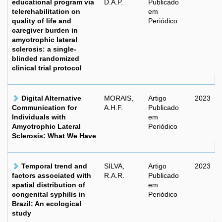
educational program via
D.A.P.
Publicado
telerehabilitation on
em
quality of life and
Periódico
caregiver burden in
amyotrophic lateral
sclerosis: a single-
blinded randomized
clinical trial protocol
Digital Alternative
MORAIS,
Artigo
2023
Communication for
A.H.F.
Publicado
Individuals with
em
Amyotrophic Lateral
Periódico
Sclerosis: What We Have
Temporal trend and
SILVA,
Artigo
2023
factors associated with
R.A.R.
Publicado
spatial distribution of
em
congenital syphilis in
Periódico
Brazil: An ecological
study