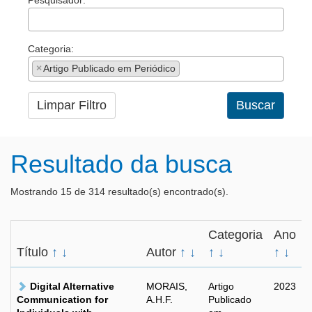
Pesquisador:
Categoria:
×
Artigo Publicado em Periódico
Limpar Filtro
Buscar
Resultado da busca
Mostrando 15 de 314 resultado(s) encontrado(s).
Categoria
Ano
Título
↑
↓
Autor
↑
↓
↑
↓
↑
↓
Digital Alternative
MORAIS,
Artigo
2023
Communication for
A.H.F.
Publicado