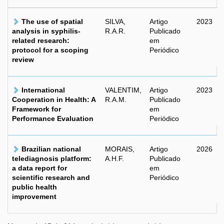
The use of spatial
SILVA,
Artigo
2023
analysis in syphilis-
R.A.R.
Publicado
related research:
em
protocol for a scoping
Periódico
review
International
VALENTIM,
Artigo
2023
Cooperation in Health: A
R.A.M.
Publicado
Framework for
em
Performance Evaluation
Periódico
Brazilian national
MORAIS,
Artigo
2026
telediagnosis platform:
A.H.F.
Publicado
a data report for
em
scientific research and
Periódico
public health
improvement