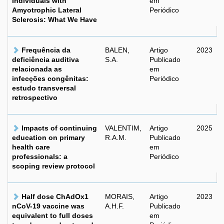
Individuals with
em
Amyotrophic Lateral
Periódico
Sclerosis: What We Have
Frequência da
BALEN,
Artigo
2023
deficiência auditiva
S.A.
Publicado
relacionada as
em
infecções congênitas:
Periódico
estudo transversal
retrospectivo
Impacts of continuing
VALENTIM,
Artigo
2025
education on primary
R.A.M.
Publicado
health care
em
professionals: a
Periódico
scoping review protocol
Half dose ChAdOx1
MORAIS,
Artigo
2023
nCoV-19 vaccine was
A.H.F.
Publicado
equivalent to full doses
em