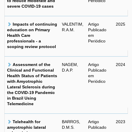
to reduce moderate and
Periódico
severe COVID-19 cases
Impacts of continuing
VALENTIM,
Artigo
2025
education on Primary
R.A.M.
Publicado
Health Care
em
professionals - a
Periódico
scoping review protocol
Assessment of the
NAGEM,
Artigo
2024
Clinical and Functional
D.A.P.
Publicado
Health Status of Patients
em
with Amyotrophic
Periódico
Lateral Sclerosis during
the COVID-19 Pandemic
in Brazil Using
Telemedicine
Telehealth for
BARROS,
Artigo
2023
amyotrophic lateral
D.M.S.
Publicado