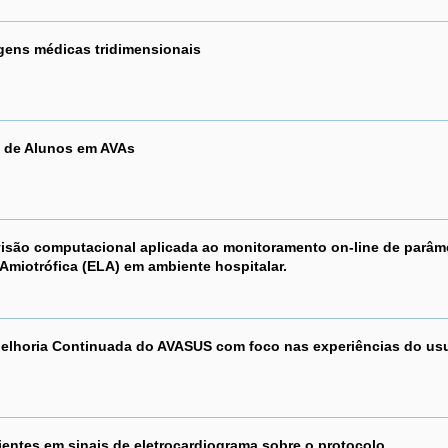
gens médicas tridimensionais
a de Alunos em AVAs
são computacional aplicada ao monitoramento on-line de parâm
 Amiotrófica (ELA) em ambiente hospitalar.
Melhoria Continuada do AVASUS com foco nas experiências do us
ientes em sinais de eletrocardiograma sobre o protocolo