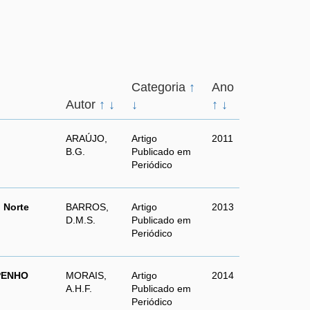
Categoria
↑
Ano
Autor
↑
↓
↓
↑
↓
ARAÚJO,
Artigo
2011
B.G.
Publicado em
Periódico
 Norte
BARROS,
Artigo
2013
D.M.S.
Publicado em
Periódico
PENHO
MORAIS,
Artigo
2014
A.H.F.
Publicado em
Periódico