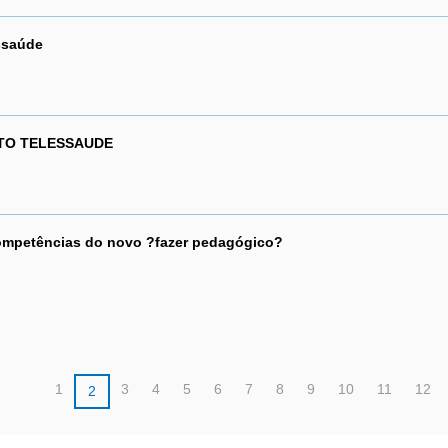
ssaúde
TO TELESSAUDE
 competências do novo ?fazer pedagógico?
1
3
4
5
6
7
8
9
10
11
12
2