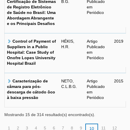
Certificação de Sistemas
B.G.
Publicado
de Registro Eletrônico
em
de Saúde no Brasil: Uma
Periódico
Abordagem Abrangente
e os Principais Desafios
Control of Payment of
HÉKIS,
Artigo
2019
Suppliers in a Public
H.R.
Publicado
Hospital: Case Study of
em
Onofre Lopes University
Periódico
Hospital Brazil
Caracterização de
NETO,
Artigo
2015
câmara para pós-
C.L.B.G.
Publicado
descarga de cátodo ôco
em
à baixa pressão
Periódico
Mostrando 15 de 314 resultado(s) encontrado(s).
1
2
3
4
5
6
7
8
9
11
12
10