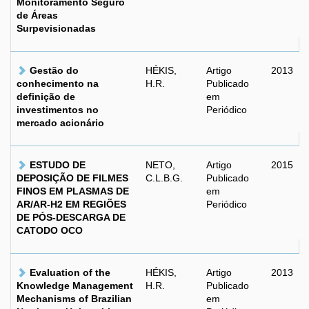
Monitoramento Seguro
de Áreas
Surpevisionadas
Gestão do
HÉKIS,
Artigo
2013
conhecimento na
H.R.
Publicado
definição de
em
investimentos no
Periódico
mercado acionário
ESTUDO DE
NETO,
Artigo
2015
DEPOSIÇÃO DE FILMES
C.L.B.G.
Publicado
FINOS EM PLASMAS DE
em
AR/AR-H2 EM REGIÕES
Periódico
DE PÓS-DESCARGA DE
CATODO OCO
Evaluation of the
HÉKIS,
Artigo
2013
Knowledge Management
H.R.
Publicado
Mechanisms of Brazilian
em