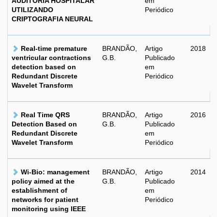
AUDITORIA HOSPITALAR
em
UTILIZANDO
Periódico
CRIPTOGRAFIA NEURAL
Real-time premature
BRANDÃO,
Artigo
2018
ventricular contractions
G.B.
Publicado
detection based on
em
Redundant Discrete
Periódico
Wavelet Transform
Real Time QRS
BRANDÃO,
Artigo
2016
Detection Based on
G.B.
Publicado
Redundant Discrete
em
Wavelet Transform
Periódico
Wi-Bio: management
BRANDÃO,
Artigo
2014
policy aimed at the
G.B.
Publicado
establishment of
em
networks for patient
Periódico
monitoring using IEEE