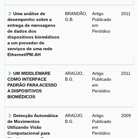
Uma análise de
BRANDÃO,
Artigo
2011
desempenho sobre a
G.B.
Publicado
entrega de mensagens
em
de dados dos
Periódico
dispositivos biomédicos
a um provedor de
serviços de uma rede
Ethernet/PM-AH
UM MIDDLEWARE
ARAÚJO,
Artigo
2011
COMO INTERFACE
B.G.
Publicado
PADRÃO PARA ACESSO
em
A DISPOSITIVOS
Periódico
BIOMÉDICOS
Detecção Automática
ARAÚJO,
Artigo
2009
de Movimentos
B.G.
Publicado
Utilizando Visão
em
Computacional para
Periódico