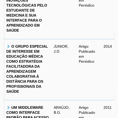
INOVAÇÕES
em
TECNOLÓGICAS PELO
Periódico
ESTUDANTE DE
MEDICINA E SUA
INTERFACE PARA O
APRENDIZADO EM
SAÚDE
O GRUPO ESPECIAL
JUNIOR,
Artigo
2014
DE INTERESSE EM
J.D.
Publicado
EDUCAÇÃO MÉDICA
em
COMO ESTRATÉGIA
Periódico
FACILITADORA DA
APRENDIZAGEM
COLABORATIVA À
DISTÂNCIA PARA OS
PROFISSIONAIS DA
SAÚDE
UM MIDDLEWARE
ARAÚJO,
Artigo
2011
COMO INTERFACE
B.G.
Publicado
PADRÃO PARA ACESSO
em