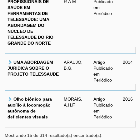
PROFISSIONAIS DE
R.A.M.
Publicado
SAÚDE EM
em
FERRAMENTAS DE
Periódico
TELESSAÚDE: UMA
ABORDAGEM DO
NÚCLEO DE
TELESSAÚDE DO RIO
GRANDE DO NORTE
UMA ABORDAGEM
ARAÚJO,
Artigo
2014
JURÍDICA SOBRE O
B.G.
Publicado
PROJETO TELESSAUDE
em
Periódico
Olho biônico para
MORAIS,
Artigo
2016
auxílio à locomoção
A.H.F.
Publicado
autônoma de
em
deficientes visuais
Periódico
Mostrando 15 de 314 resultado(s) encontrado(s).