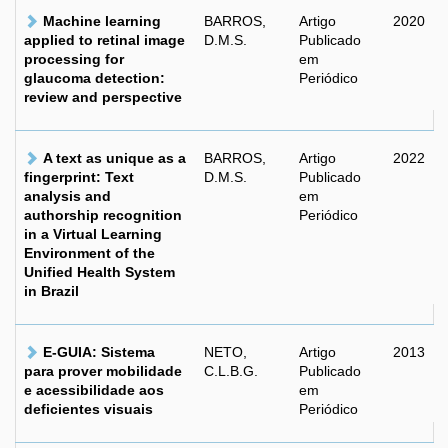
Machine learning
BARROS,
Artigo
2020
applied to retinal image
D.M.S.
Publicado
processing for
em
glaucoma detection:
Periódico
review and perspective
A text as unique as a
BARROS,
Artigo
2022
fingerprint: Text
D.M.S.
Publicado
analysis and
em
authorship recognition
Periódico
in a Virtual Learning
Environment of the
Unified Health System
in Brazil
E-GUIA: Sistema
NETO,
Artigo
2013
para prover mobilidade
C.L.B.G.
Publicado
e acessibilidade aos
em
deficientes visuais
Periódico