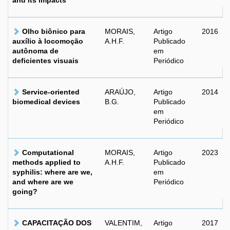
and its impacts
Olho biônico para
MORAIS,
Artigo
2016
auxílio à locomoção
A.H.F.
Publicado
autônoma de
em
deficientes visuais
Periódico
Service-oriented
ARAÚJO,
Artigo
2014
biomedical devices
B.G.
Publicado
em
Periódico
Computational
MORAIS,
Artigo
2023
methods applied to
A.H.F.
Publicado
syphilis: where are we,
em
and where are we
Periódico
going?
CAPACITAÇÃO DOS
VALENTIM,
Artigo
2017