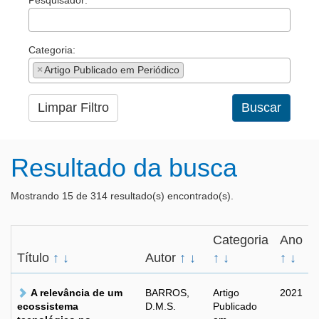
Pesquisador:
Categoria:
×
Artigo Publicado em Periódico
Limpar Filtro
Buscar
Resultado da busca
Mostrando 15 de 314 resultado(s) encontrado(s).
Categoria
Ano
Título
↑
↓
Autor
↑
↓
↑
↓
↑
↓
A relevância de um
BARROS,
Artigo
2021
ecossistema
D.M.S.
Publicado