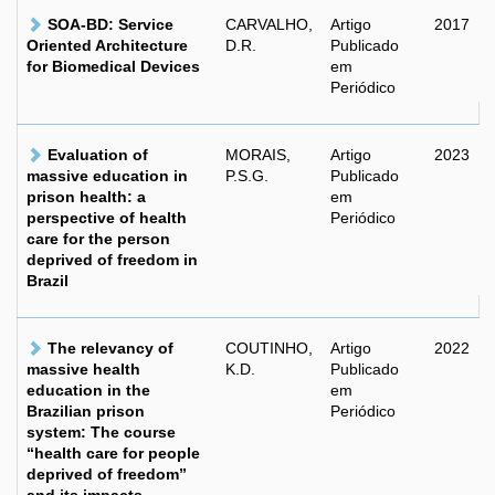
SOA-BD: Service
CARVALHO,
Artigo
2017
Oriented Architecture
D.R.
Publicado
for Biomedical Devices
em
Periódico
Evaluation of
MORAIS,
Artigo
2023
massive education in
P.S.G.
Publicado
prison health: a
em
perspective of health
Periódico
care for the person
deprived of freedom in
Brazil
The relevancy of
COUTINHO,
Artigo
2022
massive health
K.D.
Publicado
education in the
em
Brazilian prison
Periódico
system: The course
“health care for people
deprived of freedom”