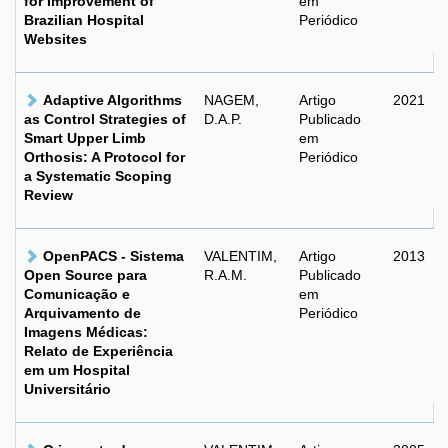
for Improvement of
em
Brazilian Hospital
Periódico
Websites
Adaptive Algorithms
NAGEM,
Artigo
2021
as Control Strategies of
D.A.P.
Publicado
Smart Upper Limb
em
Orthosis: A Protocol for
Periódico
a Systematic Scoping
Review
OpenPACS - Sistema
VALENTIM,
Artigo
2013
Open Source para
R.A.M.
Publicado
Comunicação e
em
Arquivamento de
Periódico
Imagens Médicas:
Relato de Experiência
em um Hospital
Universitário