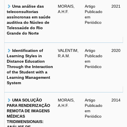
Uma análise das
MORAIS,
Artigo
2021
teleconsultorias
A.H.F.
Publicado
assíncronas em saúde
em
auditiva do Núcleo de
Periódico
Telessaúde do Rio
Grande do Norte
Identification of
VALENTIM,
Artigo
2020
Learning Styles in
R.A.M.
Publicado
Distance Education
em
Through the Interaction
Periódico
of the Student with a
Learning Management
System
UMA SOLUÇÃO
MORAIS,
Artigo
2014
PARA RENDERIZAÇÃO
A.H.F.
Publicado
REMOTA DE IMAGENS
em
MÉDICAS
Periódico
TRIDIMENSIONAIS: