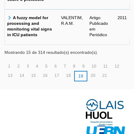
A fuzzy model for
VALENTIM,
Artigo
2011
processing and
R.A.M.
Publicado
monitoring vital signs
em
in ICU patients
Periódico
Mostrando 15 de 314 resultado(s) encontrado(s).
1
2
3
4
5
6
7
8
9
10
11
12
13
14
15
16
17
18
20
21
19