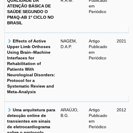
QUALIDADE DA
R.A.M.
Publicado
ATENÇÃO BÁSICA DE
em
SAÚDE SEGUNDO O
Periódico
PMAQ-AB 1º CICLO NO
BRASIL
Effects of Active
NAGEM,
Artigo
2021
Upper Limb Orthoses
D.A.P.
Publicado
Using Brain–Machine
em
Interfaces for
Periódico
Rehabilitation of
Patients With
Neurological Disorders:
Protocol for a
Systematic Review and
Meta-Analysis
Uma arquitetura para
ARAÚJO,
Artigo
2012
detecção online de
B.G.
Publicado
transientes em sinais
em
de eletrocardiograma
Periódico
sobre o protocolo