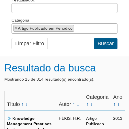
Pesquisador:
Categoria:
×
Artigo Publicado em Periódico
Limpar Filtro
Buscar
Resultado da busca
Mostrando 15 de 314 resultado(s) encontrado(s).
Categoria
Ano
Título
↑
↓
Autor
↑
↓
↑
↓
↑
↓
Knowledge
HÉKIS, H.R.
Artigo
2013
Management Practices
Publicado