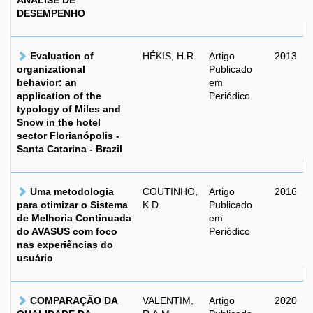
ANÁLISE DE
DESEMPENHO
Evaluation of
HÉKIS, H.R.
Artigo
2013
organizational
Publicado
behavior: an
em
application of the
Periódico
typology of Miles and
Snow in the hotel
sector Florianópolis -
Santa Catarina - Brazil
Uma metodologia
COUTINHO,
Artigo
2016
para otimizar o Sistema
K.D.
Publicado
de Melhoria Continuada
em
do AVASUS com foco
Periódico
nas experiências do
usuário
COMPARAÇÃO DA
VALENTIM,
Artigo
2020