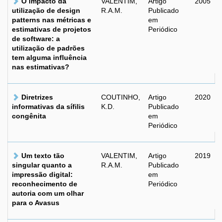
O impacto da
VALENTIM,
Artigo
2005
utilização de design
R.A.M.
Publicado
patterns nas métricas e
em
estimativas de projetos
Periódico
de software: a
utilização de padrões
tem alguma influência
nas estimativas?
Diretrizes
COUTINHO,
Artigo
2020
informativas da sífilis
K.D.
Publicado
congênita
em
Periódico
Um texto tão
VALENTIM,
Artigo
2019
singular quanto a
R.A.M.
Publicado
impressão digital:
em
reconhecimento de
Periódico
autoria com um olhar
para o Avasus