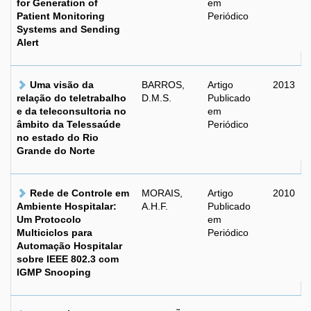
for Generation of
em
Patient Monitoring
Periódico
Systems and Sending
Alert
Uma visão da
BARROS,
Artigo
2013
relação do teletrabalho
D.M.S.
Publicado
e da teleconsultoria no
em
âmbito da Telessaúde
Periódico
no estado do Rio
Grande do Norte
Rede de Controle em
MORAIS,
Artigo
2010
Ambiente Hospitalar:
A.H.F.
Publicado
Um Protocolo
em
Multiciclos para
Periódico
Automação Hospitalar
sobre IEEE 802.3 com
IGMP Snooping