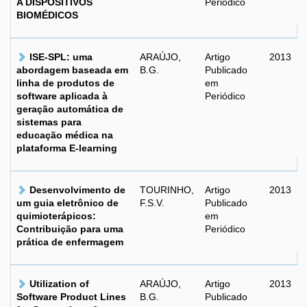
A DISPOSITIVOS
Periódico
BIOMÉDICOS
ISE-SPL: uma
ARAÚJO,
Artigo
2013
abordagem baseada em
B.G.
Publicado
linha de produtos de
em
software aplicada à
Periódico
geração automática de
sistemas para
educação médica na
plataforma E-learning
Desenvolvimento de
TOURINHO,
Artigo
2013
um guia eletrônico de
F.S.V.
Publicado
quimioterápicos:
em
Contribuição para uma
Periódico
prática de enfermagem
Utilization of
ARAÚJO,
Artigo
2013
Software Product Lines
B.G.
Publicado