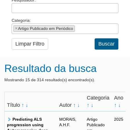
Pesquisador:
Categoria:
×
Artigo Publicado em Periódico
Limpar Filtro
Buscar
Resultado da busca
Mostrando 15 de 314 resultado(s) encontrado(s).
Categoria
Ano
Título
↑
↓
Autor
↑
↓
↑
↓
↑
↓
Predicting ALS
MORAIS,
Artigo
2025
progression using
A.H.F.
Publicado