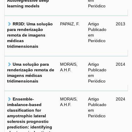
Autoregressive deep
em
learning models
Periódico
RR3D: Uma solução
PAPAIZ, F.
Artigo
2013
para renderização
Publicado
remota de imagens
em
médicas
Periódico
tridimensionais
Uma solução para
MORAIS,
Artigo
2014
renderização remota de
A.H.F.
Publicado
imagens médicas
em
tridimensionais
Periódico
Ensemble-
MORAIS,
Artigo
2024
imbalance-based
A.H.F.
Publicado
classification for
em
amyotrophic lateral
Periódico
sclerosis prognostic
prediction: identifying