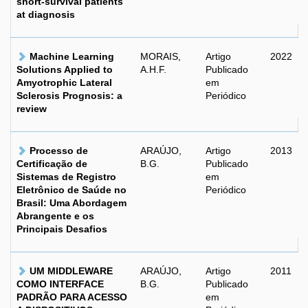
short-survival patients
at diagnosis
Machine Learning
MORAIS,
Artigo
2022
Solutions Applied to
A.H.F.
Publicado
Amyotrophic Lateral
em
Sclerosis Prognosis: a
Periódico
review
Processo de
ARAÚJO,
Artigo
2013
Certificação de
B.G.
Publicado
Sistemas de Registro
em
Eletrônico de Saúde no
Periódico
Brasil: Uma Abordagem
Abrangente e os
Principais Desafios
UM MIDDLEWARE
ARAÚJO,
Artigo
2011
COMO INTERFACE
B.G.
Publicado
PADRÃO PARA ACESSO
em