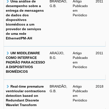
Uma análise de
BRANDÃO,
Artigo
2011
desempenho sobre a
G.B.
Publicado
entrega de mensagens
em
de dados dos
Periódico
dispositivos
biomédicos a um
provedor de serviços
de uma rede
Ethernet/PM-AH
UM MIDDLEWARE
ARAÚJO,
Artigo
2011
COMO INTERFACE
B.G.
Publicado
PADRÃO PARA ACESSO
em
A DISPOSITIVOS
Periódico
BIOMÉDICOS
Real-time premature
BRANDÃO,
Artigo
2018
ventricular contractions
G.B.
Publicado
detection based on
em
Redundant Discrete
Periódico
Wavelet Transform