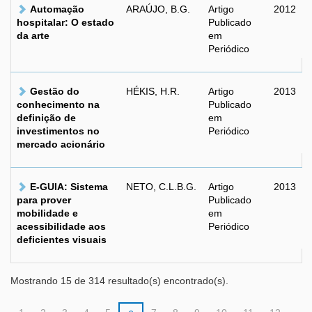
Automação
ARAÚJO, B.G.
Artigo
2012
hospitalar: O estado
Publicado
da arte
em
Periódico
Gestão do
HÉKIS, H.R.
Artigo
2013
conhecimento na
Publicado
definição de
em
investimentos no
Periódico
mercado acionário
E-GUIA: Sistema
NETO, C.L.B.G.
Artigo
2013
para prover
Publicado
mobilidade e
em
acessibilidade aos
Periódico
deficientes visuais
Mostrando 15 de 314 resultado(s) encontrado(s).