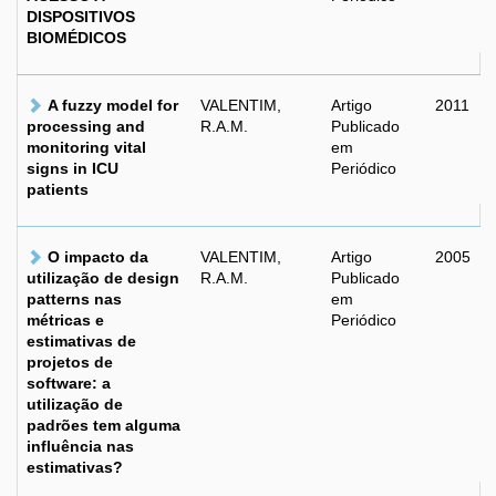
DISPOSITIVOS
BIOMÉDICOS
A fuzzy model for
VALENTIM,
Artigo
2011
processing and
R.A.M.
Publicado
monitoring vital
em
signs in ICU
Periódico
patients
O impacto da
VALENTIM,
Artigo
2005
utilização de design
R.A.M.
Publicado
patterns nas
em
métricas e
Periódico
estimativas de
projetos de
software: a
utilização de
padrões tem alguma
influência nas
estimativas?