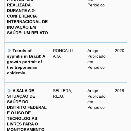
REALIZADA
Periódico
DURANTE A 2ª
CONFERÊNCIA
INTERNACIONAL DE
INOVAÇÃO EM
SAÚDE: UM RELATO
Trends of
RONCALLI,
Artigo
2020
syphilis in Brazil: A
A.G.
Publicado
growth portrait of
em
the treponemic
Periódico
epidemic
A SALA DE
SELLERA,
Artigo
2019
SITUAÇÃO DE
P.E.G.
Publicado
SAÚDE DO
em
DISTRITO FEDERAL
Periódico
E O USO DE
TECNOLOGIAS
LIVRES PARA O
MONITORAMENTO