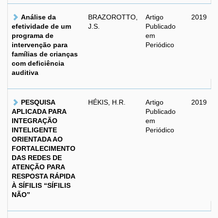
Análise da
BRAZOROTTO,
Artigo
2019
efetividade de um
J.S.
Publicado
programa de
em
intervenção para
Periódico
famílias de crianças
com deficiência
auditiva
PESQUISA
HÉKIS, H.R.
Artigo
2019
APLICADA PARA
Publicado
INTEGRAÇÃO
em
INTELIGENTE
Periódico
ORIENTADA AO
FORTALECIMENTO
DAS REDES DE
ATENÇÃO PARA
RESPOSTA RÁPIDA
À SÍFILIS “SÍFILIS
NÃO”