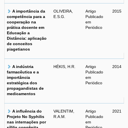
A importância da
OLIVEIRA,
Artigo
2015
competência para a
E.S.G.
Publicado
cooperação na
em
prática docente em
Periódico
Educação a
Distância: aplicação
de conceitos
piagetianos
A indústria
HÉKIS, H.R.
Artigo
2014
farmacêutica e a
Publicado
importância
em
estratégica dos
Periódico
propagandistas de
medicamentos
A influência do
VALENTIM,
Artigo
2021
Projeto No Syphilis
R.A.M.
Publicado
nas internações por
em
sífilis congênita
Periódico