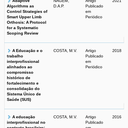
Adaptive
NAGEM,
Artigo
2021
Algorithms as
D.A.P.
Publicado
Control Strategies of
em
Smart Upper Limb
Periódico
Orthosis: A Protocol
for a Systematic
Scoping Review
A Educação e o
COSTA, M.V.
Artigo
2018
trabalho
Publicado
interprofissional
em
alinhados ao
Periódico
compromisso
histórico de
fortalecimento e
consolidação do
Sistema Único de
Saúde (SUS)
A educação
COSTA, M.V.
Artigo
2016
interprofissional no
Publicado
contexto brasileiro:
em