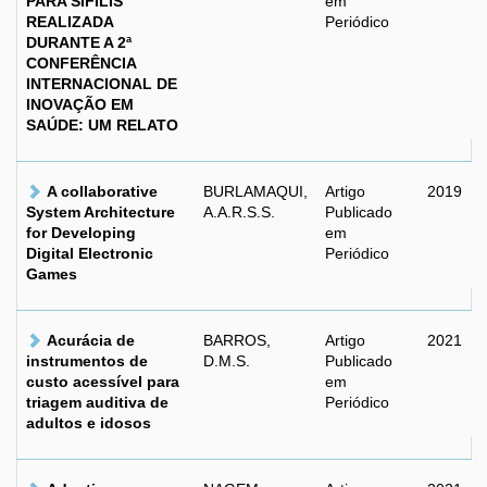
PARA SÍFILIS
em
REALIZADA
Periódico
DURANTE A 2ª
CONFERÊNCIA
INTERNACIONAL DE
INOVAÇÃO EM
SAÚDE: UM RELATO
A collaborative
BURLAMAQUI,
Artigo
2019
System Architecture
A.A.R.S.S.
Publicado
for Developing
em
Digital Electronic
Periódico
Games
Acurácia de
BARROS,
Artigo
2021
instrumentos de
D.M.S.
Publicado
custo acessível para
em
triagem auditiva de
Periódico
adultos e idosos