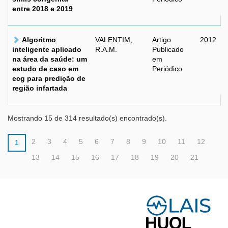
entre 2018 e 2019
Algoritmo
VALENTIM,
Artigo
2012
inteligente aplicado
R.A.M.
Publicado
na área da saúde: um
em
estudo de caso em
Periódico
ecg para predição de
região infartada
Mostrando 15 de 314 resultado(s) encontrado(s).
2
3
4
5
6
7
8
9
10
11
12
1
13
14
15
16
17
18
19
20
21