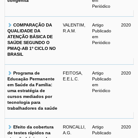
congênita
em
Periódico
COMPARAÇÃO DA
VALENTIM,
Artigo
2020
QUALIDADE DA
R.A.M.
Publicado
ATENÇÃO BÁSICA DE
em
SAÚDE SEGUNDO O
Periódico
PMAQ-AB 1º CICLO NO
BRASIL
Programa de
FEITOSA,
Artigo
2020
Educação Permanente
E.E.L.C.
Publicado
em Saúde da Família:
em
uma estratégia de
Periódico
cursos mediados por
tecnologia para
trabalhadores da saúde
Efeito da cobertura
RONCALLI,
Artigo
2020
de testes rápidos na
A.G.
Publicado