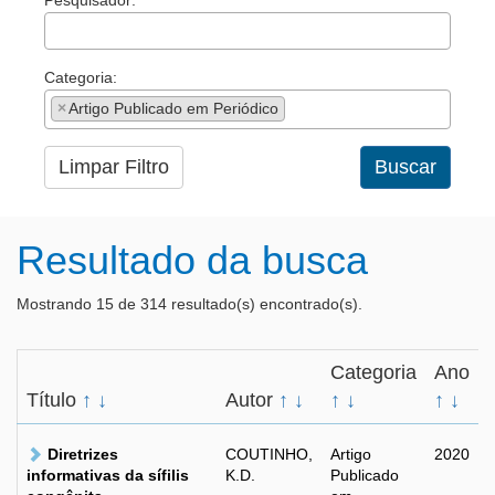
Pesquisador:
Categoria:
×
Artigo Publicado em Periódico
Limpar Filtro
Buscar
Resultado da busca
Mostrando 15 de 314 resultado(s) encontrado(s).
Categoria
Ano
Título
↑
↓
Autor
↑
↓
↑
↓
↑
↓
Diretrizes
COUTINHO,
Artigo
2020
informativas da sífilis
K.D.
Publicado