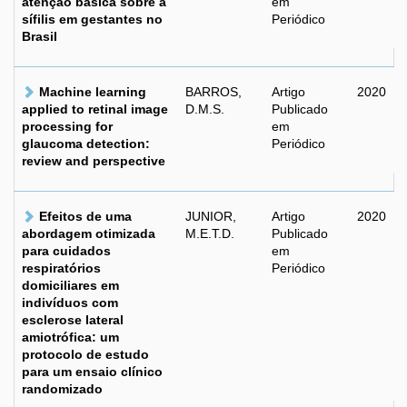
atenção básica sobre a
em
sífilis em gestantes no
Periódico
Brasil
Machine learning
BARROS,
Artigo
2020
applied to retinal image
D.M.S.
Publicado
processing for
em
glaucoma detection:
Periódico
review and perspective
Efeitos de uma
JUNIOR,
Artigo
2020
abordagem otimizada
M.E.T.D.
Publicado
para cuidados
em
respiratórios
Periódico
domiciliares em
indivíduos com
esclerose lateral
amiotrófica: um
protocolo de estudo
para um ensaio clínico
randomizado