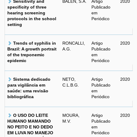
Sensitivity and
BALEN, S.A.
Artigo
2020
specificity of three
Publicado
hearing screening
em
protocols in the school
Periódico
setting
Trends of syphilis in
RONCALLI,
Artigo
2020
Brazil: A growth portrait
A.G.
Publicado
of the treponemic
em
epidemic
Periódico
Sistema dedicado
NETO,
Artigo
2020
para vigilância em
C.L.B.G.
Publicado
saúde: uma revisão
em
bibliográfica
Periódico
O USO DO LEITE
MOURA,
Artigo
2020
HUMANO MAMANDO
M.V.
Publicado
NO PEITO E NO DEDO
em
EM LUVA NO MANEJO
Periódico