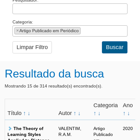
Pesquisador:
Categoria:
×
Artigo Publicado em Periódico
Limpar Filtro
Buscar
Resultado da busca
Mostrando 15 de 314 resultado(s) encontrado(s).
Categoria
Ano
Título
↑
↓
Autor
↑
↓
↑
↓
↑
↓
The Theory of
VALENTIM,
Artigo
2020
Learning Styles
R.A.M.
Publicado