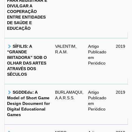
PARA REGISTRAR E
DIVULGAR A
COOPERAÇÃO
ENTRE ENTIDADES
DE SAÚDE E
EDUCAÇÃO
SÍFILIS: A
VALENTIM,
Artigo
2019
“GRANDE
R.A.M.
Publicado
IMITADORA” SOB O
em
OLHAR DAS ARTES
Periódico
ATRAVÉS DOS
SÉCULOS
SGDDEdu: A
BURLAMAQUI,
Artigo
2019
Model of Short Game
A.A.R.S.S.
Publicado
Design Document for
em
Digital Educational
Periódico
Games