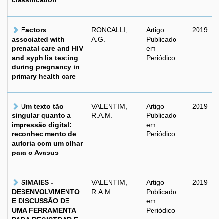
classification
Factors
RONCALLI,
Artigo
2019
associated with
A.G.
Publicado
prenatal care and HIV
em
and syphilis testing
Periódico
during pregnancy in
primary health care
Um texto tão
VALENTIM,
Artigo
2019
singular quanto a
R.A.M.
Publicado
impressão digital:
em
reconhecimento de
Periódico
autoria com um olhar
para o Avasus
SIMAIES -
VALENTIM,
Artigo
2019
DESENVOLVIMENTO
R.A.M.
Publicado
E DISCUSSÃO DE
em
UMA FERRAMENTA
Periódico