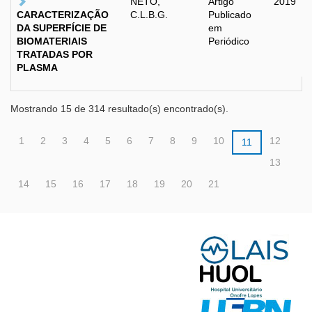
NETO,
Artigo
2019
CARACTERIZAÇÃO
C.L.B.G.
Publicado
DA SUPERFÍCIE DE
em
BIOMATERIAIS
Periódico
TRATADAS POR
PLASMA
Mostrando 15 de 314 resultado(s) encontrado(s).
1
2
3
4
5
6
7
8
9
10
12
11
13
14
15
16
17
18
19
20
21