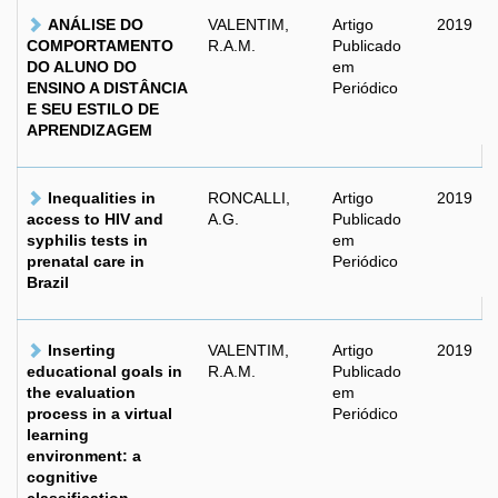
ANÁLISE DO
VALENTIM,
Artigo
2019
COMPORTAMENTO
R.A.M.
Publicado
DO ALUNO DO
em
ENSINO A DISTÂNCIA
Periódico
E SEU ESTILO DE
APRENDIZAGEM
Inequalities in
RONCALLI,
Artigo
2019
access to HIV and
A.G.
Publicado
syphilis tests in
em
prenatal care in
Periódico
Brazil
Inserting
VALENTIM,
Artigo
2019
educational goals in
R.A.M.
Publicado
the evaluation
em
process in a virtual
Periódico
learning
environment: a
cognitive