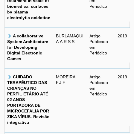
treatment in scale of
em
biomedical surfaces
Periódico
by plasma
electrolytic oxidation
A collaborative
BURLAMAQUI,
Artigo
2019
System Architecture
A.A.R.S.S.
Publicado
for Developing
em
Digital Electronic
Periódico
Games
CUIDADO
MOREIRA,
Artigo
2019
TERAPÊUTICO DAS
F.J.F.
Publicado
CRIANÇAS NO
em
PERFIL ETÁRIO ATÉ
Periódico
02 ANOS
PORTADORA DE
MICROCEFALIA POR
ZIKA VÍRUS: Revisão
integrativa