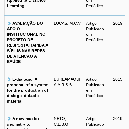
Applied to Distance
em
Learning
Periódico
AVALIAÇÃO DO
LUCAS, M.C.V.
Artigo
2019
APOIO
Publicado
INSTITUCIONAL NO
em
PROJETO DE
Periódico
RESPOSTA RÁPIDA À
SÍFILIS NAS REDES
DE ATENÇÃO À
SAÚDE
E-dialogic: A
BURLAMAQUI,
Artigo
2019
proposal of a system
A.A.R.S.S.
Publicado
for the production of
em
dialogic didactic
Periódico
material
A new reactor
NETO,
Artigo
2019
geometry to
C.L.B.G.
Publicado