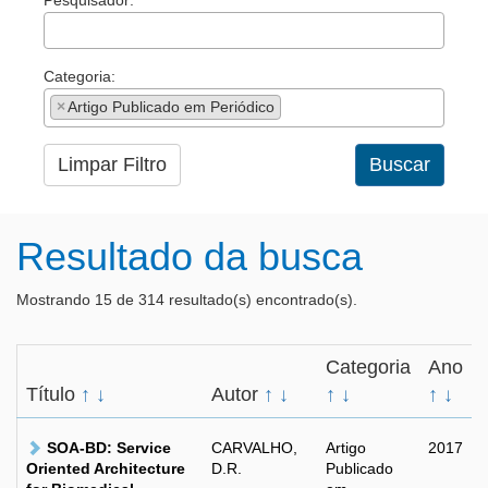
Pesquisador:
Categoria:
×
Artigo Publicado em Periódico
Limpar Filtro
Buscar
Resultado da busca
Mostrando 15 de 314 resultado(s) encontrado(s).
Categoria
Ano
Título
↑
↓
Autor
↑
↓
↑
↓
↑
↓
SOA-BD: Service
CARVALHO,
Artigo
2017
Oriented Architecture
D.R.
Publicado