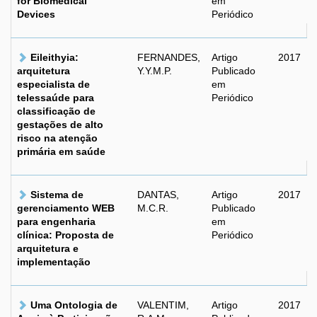
for Biomedical
em
Devices
Periódico
Eileithyia:
FERNANDES,
Artigo
2017
arquitetura
Y.Y.M.P.
Publicado
especialista de
em
telessaúde para
Periódico
classificação de
gestações de alto
risco na atenção
primária em saúde
Sistema de
DANTAS,
Artigo
2017
gerenciamento WEB
M.C.R.
Publicado
para engenharia
em
clínica: Proposta de
Periódico
arquitetura e
implementação
Uma Ontologia de
VALENTIM,
Artigo
2017