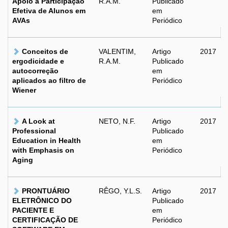
Apoio à Participação
R.A.M.
Publicado
Efetiva de Alunos em
em
AVAs
Periódico
Conceitos de
VALENTIM,
Artigo
2017
ergodicidade e
R.A.M.
Publicado
autocorreção
em
aplicados ao filtro de
Periódico
Wiener
A Look at
NETO, N.F.
Artigo
2017
Professional
Publicado
Education in Health
em
with Emphasis on
Periódico
Aging
PRONTUÁRIO
RÊGO, Y.L.S.
Artigo
2017
ELETRÔNICO DO
Publicado
PACIENTE E
em
CERTIFICAÇÃO DE
Periódico