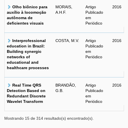
Olho biônico para
MORAIS,
Artigo
2016
auxílio à locomoção
A.H.F.
Publicado
autônoma de
em
deficientes visuais
Periódico
Interprofessional
COSTA, M.V.
Artigo
2016
education in Brazil:
Publicado
Building synergic
em
networks of
Periódico
educational and
healthcare processes
Real Time QRS
BRANDÃO,
Artigo
2016
Detection Based on
G.B.
Publicado
Redundant Discrete
em
Wavelet Transform
Periódico
Mostrando 15 de 314 resultado(s) encontrado(s).