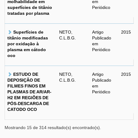
molhabilidade em
em
superfícies de titânio
Periódico
tratadas por plasma
Superfícies de
NETO,
Artigo
2015
titânio modificadas
C.L.B.G.
Publicado
por oxidação à
em
plasma em cátodo
Periódico
oco
ESTUDO DE
NETO,
Artigo
2015
DEPOSIÇÃO DE
C.L.B.G.
Publicado
FILMES FINOS EM
em
PLASMAS DE AR/AR-
Periódico
H2 EM REGIÕES DE
PÓS-DESCARGA DE
CATODO OCO
Mostrando 15 de 314 resultado(s) encontrado(s).