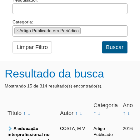
Pesquisador:
Categoria:
×
Artigo Publicado em Periódico
Limpar Filtro
Buscar
Resultado da busca
Mostrando 15 de 314 resultado(s) encontrado(s).
Categoria
Ano
Título
↑
↓
Autor
↑
↓
↑
↓
↑
↓
A educação
COSTA, M.V.
Artigo
2016
interprofissional no
Publicado