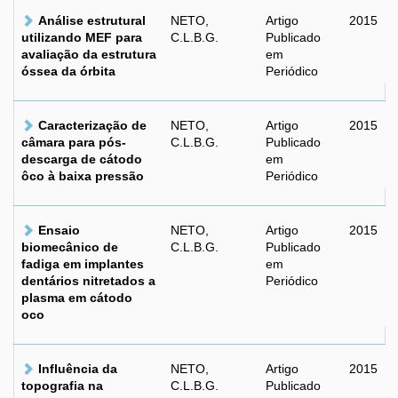
Análise estrutural
NETO,
Artigo
2015
utilizando MEF para
C.L.B.G.
Publicado
avaliação da estrutura
em
óssea da órbita
Periódico
Caracterização de
NETO,
Artigo
2015
câmara para pós-
C.L.B.G.
Publicado
descarga de cátodo
em
ôco à baixa pressão
Periódico
Ensaio
NETO,
Artigo
2015
biomecânico de
C.L.B.G.
Publicado
fadiga em implantes
em
dentários nitretados a
Periódico
plasma em cátodo
oco
Influência da
NETO,
Artigo
2015
topografia na
C.L.B.G.
Publicado