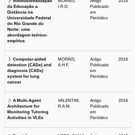
Institucionalização
MORAIS,
Artigo
2016
da Educação a
I.R.D.
Publicado
Distância na
em
Universidade Federal
Periódico
do Rio Grande do
Norte: uma
abordagem teórico-
empírica
Computer-aided
MORAIS,
Artigo
2016
detection (CADe) and
A.H.F.
Publicado
diagnosis (CADx)
em
system for lung
Periódico
cancer
A Multi-Agent
VALENTIM,
Artigo
2016
Architecture for
R.A.M.
Publicado
Monitoring Tutoring
em
Activities in VLEs
Periódico