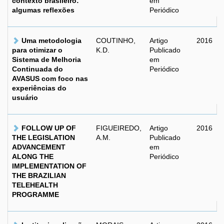
contexto brasileiro:
em
algumas reflexões
Periódico
Uma metodologia
COUTINHO,
Artigo
2016
para otimizar o
K.D.
Publicado
Sistema de Melhoria
em
Continuada do
Periódico
AVASUS com foco nas
experiências do
usuário
FOLLOW UP OF
FIGUEIREDO,
Artigo
2016
THE LEGISLATION
A.M.
Publicado
ADVANCEMENT
em
ALONG THE
Periódico
IMPLEMENTATION OF
THE BRAZILIAN
TELEHEALTH
PROGRAMME