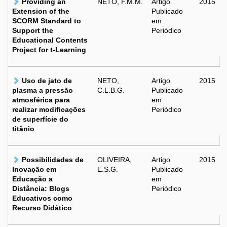
Providing an
NETO, F.M.M.
Artigo
2015
Extension of the
Publicado
SCORM Standard to
em
Support the
Periódico
Educational Contents
Project for t-Learning
Uso de jato de
NETO,
Artigo
2015
plasma a pressão
C.L.B.G.
Publicado
atmosférica para
em
realizar modificações
Periódico
de superfície do
titânio
Possibilidades de
OLIVEIRA,
Artigo
2015
Inovação em
E.S.G.
Publicado
Educação a
em
Distância: Blogs
Periódico
Educativos como
Recurso Didático