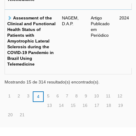
Assessment of the
NAGEM,
Artigo
2024
Clinical and Functional
D.A.P.
Publicado
Health Status of
em
Patients with
Periódico
Amyotrophic Lateral
Sclerosis during the
COVID-19 Pandemic in
Brazil Using
Telemedicine
Mostrando 15 de 314 resultado(s) encontrado(s).
1
2
3
5
6
7
8
9
10
11
12
4
13
14
15
16
17
18
19
20
21