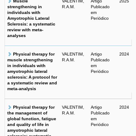
Muscle
VALENTIM,
Artigo
2025
strengthening in
R.A.M.
Publicado
individuals with
em
Amyotrophic Lateral
Periódico
Sclerosis: a systematic
review with meta-
analyses
Physical therapy for
VALENTIM,
Artigo
2024
muscle strengthening
R.A.M.
Publicado
in individuals with
em
amyotrophic lateral
Periódico
sclerosis: A protocol for
a systematic review and
meta-analysis
Physical therapy for
VALENTIM,
Artigo
2024
the management of
R.A.M.
Publicado
global function, fatigue
em
and quality of life in
Periódico
amyotrophic lateral