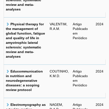
sclerosis: systematic
review and meta-
analyses
Physical therapy for
VALENTIM,
Artigo
2024
the management of
R.A.M.
Publicado
global function, fatigue
em
and quality of life in
Periódico
amyotrophic lateral
sclerosis: systematic
review and meta-
analyses
Educommunication
COUTINHO,
Artigo
2024
in nutrition and
K.M.D.
Publicado
neurodegenerative
em
diseases: a scoping
Periódico
review protocol
Electromyography as
NAGEM,
Artigo
2024