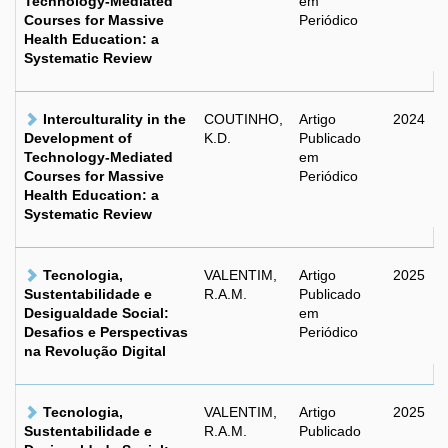
Technology-Mediated
em
Courses for Massive
Periódico
Health Education: a
Systematic Review
Interculturality in the
COUTINHO,
Artigo
2024
Development of
K.D.
Publicado
Technology-Mediated
em
Courses for Massive
Periódico
Health Education: a
Systematic Review
Tecnologia,
VALENTIM,
Artigo
2025
Sustentabilidade e
R.A.M.
Publicado
Desigualdade Social:
em
Desafios e Perspectivas
Periódico
na Revolução Digital
Tecnologia,
VALENTIM,
Artigo
2025
Sustentabilidade e
R.A.M.
Publicado