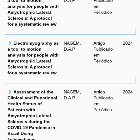
a tool to motion
D.A.P.
Publicado
analysis for people with
em
Amyotrophic Lateral
Periódico
Sclerosis: A protocol
for a systematic review
Electromyography as
NAGEM,
Artigo
2024
a tool to motion
D.A.P.
Publicado
analysis for people with
em
Amyotrophic Lateral
Periódico
Sclerosis: A protocol
for a systematic review
Assessment of the
NAGEM,
Artigo
2024
Clinical and Functional
D.A.P.
Publicado
Health Status of
em
Patients with
Periódico
Amyotrophic Lateral
Sclerosis during the
COVID-19 Pandemic in
Brazil Using
Telemedicine