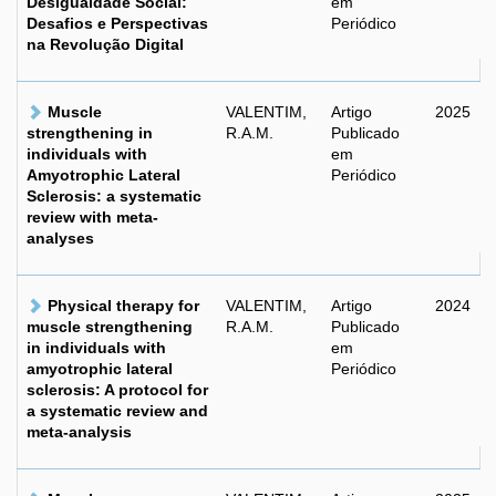
Desigualdade Social:
em
Desafios e Perspectivas
Periódico
na Revolução Digital
Muscle
VALENTIM,
Artigo
2025
strengthening in
R.A.M.
Publicado
individuals with
em
Amyotrophic Lateral
Periódico
Sclerosis: a systematic
review with meta-
analyses
Physical therapy for
VALENTIM,
Artigo
2024
muscle strengthening
R.A.M.
Publicado
in individuals with
em
amyotrophic lateral
Periódico
sclerosis: A protocol for
a systematic review and
meta-analysis