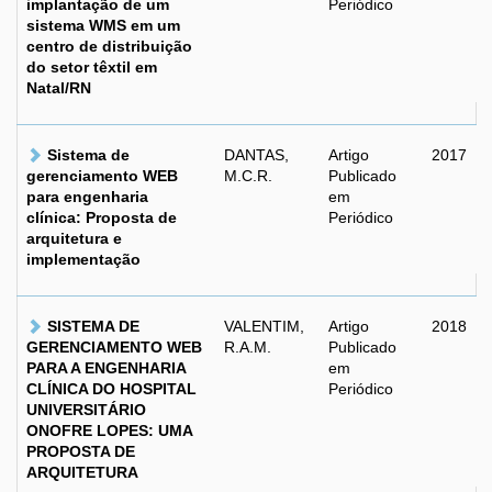
implantação de um
Periódico
sistema WMS em um
centro de distribuição
do setor têxtil em
Natal/RN
Sistema de
DANTAS,
Artigo
2017
gerenciamento WEB
M.C.R.
Publicado
para engenharia
em
clínica: Proposta de
Periódico
arquitetura e
implementação
SISTEMA DE
VALENTIM,
Artigo
2018
GERENCIAMENTO WEB
R.A.M.
Publicado
PARA A ENGENHARIA
em
CLÍNICA DO HOSPITAL
Periódico
UNIVERSITÁRIO
ONOFRE LOPES: UMA
PROPOSTA DE
ARQUITETURA