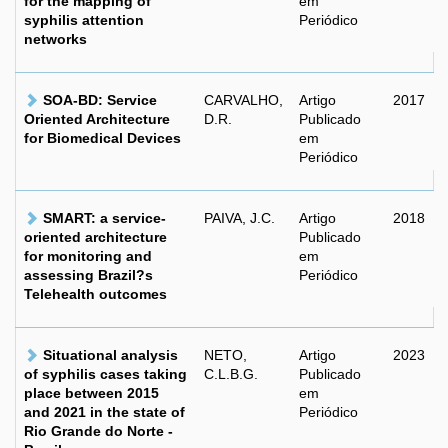
for the mapping of
em
syphilis attention
Periódico
networks
SOA-BD: Service
CARVALHO,
Artigo
2017
Oriented Architecture
D.R.
Publicado
for Biomedical Devices
em
Periódico
SMART: a service-
PAIVA, J.C.
Artigo
2018
oriented architecture
Publicado
for monitoring and
em
assessing Brazil?s
Periódico
Telehealth outcomes
Situational analysis
NETO,
Artigo
2023
of syphilis cases taking
C.L.B.G.
Publicado
place between 2015
em
and 2021 in the state of
Periódico
Rio Grande do Norte -