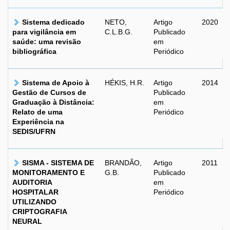
Sistema dedicado
NETO,
Artigo
2020
para vigilância em
C.L.B.G.
Publicado
saúde: uma revisão
em
bibliográfica
Periódico
Sistema de Apoio à
HÉKIS, H.R.
Artigo
2014
Gestão de Cursos de
Publicado
Graduação à Distância:
em
Relato de uma
Periódico
Experiência na
SEDIS/UFRN
SISMA - SISTEMA DE
BRANDÃO,
Artigo
2011
MONITORAMENTO E
G.B.
Publicado
AUDITORIA
em
HOSPITALAR
Periódico
UTILIZANDO
CRIPTOGRAFIA
NEURAL