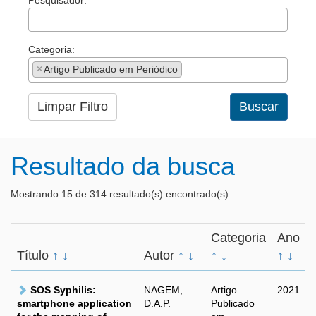
Pesquisador:
Categoria:
×
Artigo Publicado em Periódico
Limpar Filtro
Buscar
Resultado da busca
Mostrando 15 de 314 resultado(s) encontrado(s).
Categoria
Ano
Título
↑
↓
Autor
↑
↓
↑
↓
↑
↓
SOS Syphilis:
NAGEM,
Artigo
2021
smartphone application
D.A.P.
Publicado