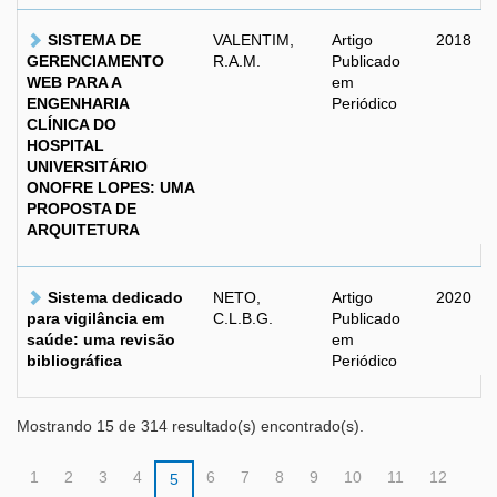
SISTEMA DE
VALENTIM,
Artigo
2018
GERENCIAMENTO
R.A.M.
Publicado
WEB PARA A
em
ENGENHARIA
Periódico
CLÍNICA DO
HOSPITAL
UNIVERSITÁRIO
ONOFRE LOPES: UMA
PROPOSTA DE
ARQUITETURA
Sistema dedicado
NETO,
Artigo
2020
para vigilância em
C.L.B.G.
Publicado
saúde: uma revisão
em
bibliográfica
Periódico
Mostrando 15 de 314 resultado(s) encontrado(s).
1
2
3
4
6
7
8
9
10
11
12
5