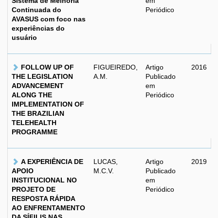
Sistema de Melhoria
em
Continuada do
Periódico
AVASUS com foco nas
experiências do
usuário
FOLLOW UP OF
FIGUEIREDO,
Artigo
2016
THE LEGISLATION
A.M.
Publicado
ADVANCEMENT
em
ALONG THE
Periódico
IMPLEMENTATION OF
THE BRAZILIAN
TELEHEALTH
PROGRAMME
A EXPERIÊNCIA DE
LUCAS,
Artigo
2019
APOIO
M.C.V.
Publicado
INSTITUCIONAL NO
em
PROJETO DE
Periódico
RESPOSTA RÁPIDA
AO ENFRENTAMENTO
DA SÍFILIS NAS