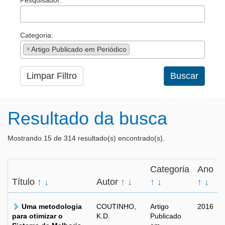
Pesquisador:
Categoria:
×
Artigo Publicado em Periódico
Limpar Filtro
Buscar
Resultado da busca
Mostrando 15 de 314 resultado(s) encontrado(s).
Categoria
Ano
Título
↑
↓
Autor
↑
↓
↑
↓
↑
↓
Uma metodologia
COUTINHO,
Artigo
2016
para otimizar o
K.D.
Publicado