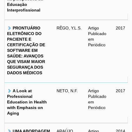
Educação
Interprofissional
PRONTUÁRIO
RÊGO, Y.L.S.
Artigo
2017
ELETRÔNICO DO
Publicado
PACIENTE E
em
CERTIFICAÇÃO DE
Periódico
SOFTWARE EM
SAÚDE: AVANÇOS
QUE VISAM MAIOR
SEGURANÇA DOS
DADOS MÉDICOS
A Look at
NETO, N.F.
Artigo
2017
Professional
Publicado
Education in Health
em
with Emphasis on
Periódico
Aging
UMA ABORDAGEM
ARAÚJO,
Artigo
2014