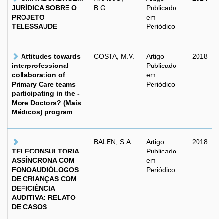
JURÍDICA SOBRE O
B.G.
Publicado
PROJETO
em
TELESSAUDE
Periódico
Attitudes towards
COSTA, M.V.
Artigo
2018
interprofessional
Publicado
collaboration of
em
Primary Care teams
Periódico
participating in the -
More Doctors? (Mais
Médicos) program
BALEN, S.A.
Artigo
2018
TELECONSULTORIA
Publicado
ASSÍNCRONA COM
em
FONOAUDIÓLOGOS
Periódico
DE CRIANÇAS COM
DEFICIÊNCIA
AUDITIVA: RELATO
DE CASOS