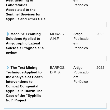
Restructuring of
em
Laboratories
Periódico
Associated to the
Sentinel Services for
Syphilis and Other STIs
Machine Learning
MORAIS,
Artigo
2022
Solutions Applied to
A.H.F.
Publicado
Amyotrophic Lateral
em
Sclerosis Prognosis: a
Periódico
review
The Text Mining
BARROS,
Artigo
2022
Technique Applied to
D.M.S.
Publicado
the Analysis of Health
em
Interventions to
Periódico
Combat Congenital
Syphilis in Brazil: The
Case of the “Syphilis
No!” Project