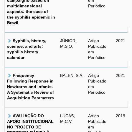
campaigns based on
em
multidimensional
Periódico
aspects: the case of
the syphilis epidemic in
Brazil
Syphilis, history,
JÚNIOR,
Artigo
2021
science, and arts:
M.S.O.
Publicado
syphilis history
em
calendar
Periódico
Frequency-
BALEN, S.A.
Artigo
2021
Following Response in
Publicado
Newborns and Infants:
em
A Systematic Review of
Periódico
Acquisition Parameters
AVALIAÇÃO DO
LUCAS,
Artigo
2019
APOIO INSTITUCIONAL
M.C.V.
Publicado
NO PROJETO DE
em