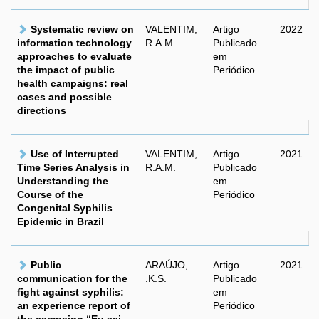
Systematic review on
VALENTIM,
Artigo
2022
information technology
R.A.M.
Publicado
approaches to evaluate
em
the impact of public
Periódico
health campaigns: real
cases and possible
directions
Use of Interrupted
VALENTIM,
Artigo
2021
Time Series Analysis in
R.A.M.
Publicado
Understanding the
em
Course of the
Periódico
Congenital Syphilis
Epidemic in Brazil
Public
ARAÚJO,
Artigo
2021
communication for the
.K.S.
Publicado
fight against syphilis:
em
an experience report of
Periódico