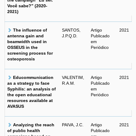
the campaign “Eu sei.
Você sabe?” (2020-
2021)
The influence of
SANTOS,
Artigo
2021
antenna gain and
J.P.Q.D.
Publicado
beamwidth used in
em
OSSEUS in the
Periódico
screening process for
osteoporosis
Educommunication
VALENTIM,
Artigo
2021
as a strategy to face
R.A.M.
Publicado
Syphilis: an analysis of
em
the open educational
Periódico
resources available at
AVASUS
Analyzing the reach
PAIVA, J.C.
Artigo
2021
of public health
Publicado