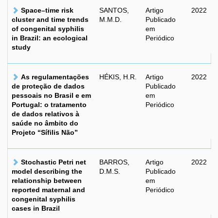
Space–time risk
SANTOS,
Artigo
2022
cluster and time trends
M.M.D.
Publicado
of congenital syphilis
em
in Brazil: an ecological
Periódico
study
As regulamentações
HÉKIS, H.R.
Artigo
2022
de proteção de dados
Publicado
pessoais no Brasil e em
em
Portugal: o tratamento
Periódico
de dados relativos à
saúde no âmbito do
Projeto “Sífilis Não”
Stochastic Petri net
BARROS,
Artigo
2022
model describing the
D.M.S.
Publicado
relationship between
em
reported maternal and
Periódico
congenital syphilis
cases in Brazil