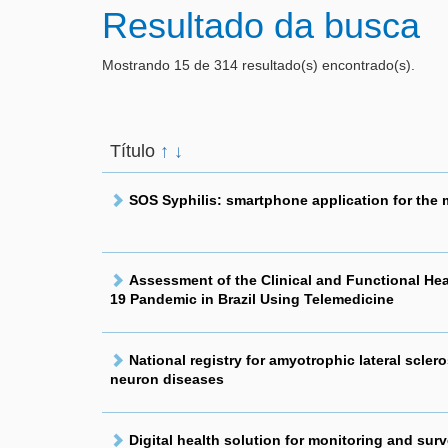
Resultado da busca
Mostrando 15 de 314 resultado(s) encontrado(s).
Título
↑
↓
SOS Syphilis: smartphone application for the 
Assessment of the Clinical and Functional Hea
19 Pandemic in Brazil Using Telemedicine
National registry for amyotrophic lateral scler
neuron diseases
Digital health solution for monitoring and surv