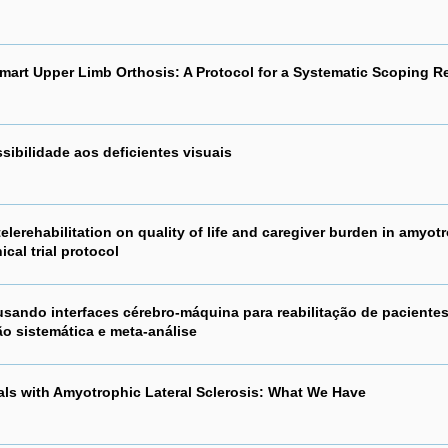
Smart Upper Limb Orthosis: A Protocol for a Systematic Scoping R
sibilidade aos deficientes visuais
telerehabilitation on quality of life and caregiver burden in amyot
ical trial protocol
usando interfaces cérebro-máquina para reabilitação de paciente
o sistemática e meta-análise
uals with Amyotrophic Lateral Sclerosis: What We Have