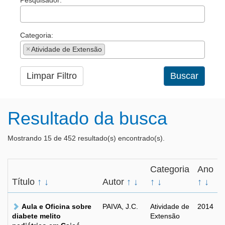
Pesquisador:
Categoria:
×
Atividade de Extensão
Limpar Filtro
Buscar
Resultado da busca
Mostrando 15 de 452 resultado(s) encontrado(s).
Categoria
Ano
Título
↑
↓
Autor
↑
↓
↑
↓
↑
↓
Aula e Oficina sobre
PAIVA, J.C.
Atividade de
2014
diabete melito
Extensão