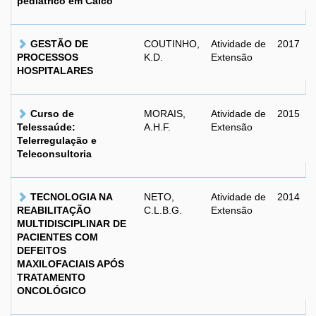
pediátrico em Caicó
GESTÃO DE
COUTINHO,
Atividade de
2017
PROCESSOS
K.D.
Extensão
HOSPITALARES
Curso de
MORAIS,
Atividade de
2015
Telessaúde:
A.H.F.
Extensão
Telerregulação e
Teleconsultoria
TECNOLOGIA NA
NETO,
Atividade de
2014
REABILITAÇÃO
C.L.B.G.
Extensão
MULTIDISCIPLINAR DE
PACIENTES COM
DEFEITOS
MAXILOFACIAIS APÓS
TRATAMENTO
ONCOLÓGICO