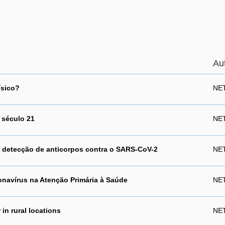
Au
ísico?
NET
o século 21
NET
a detecção de anticorpos contra o SARS-CoV-2
NET
onavírus na Atenção Primária à Saúde
NET
in rural locations
NET