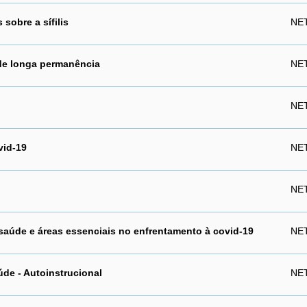
 sobre a sífilis
NET
 de longa permanência
NET
NET
vid-19
NET
NET
 saúde e áreas essenciais no enfrentamento à covid-19
NET
úde - Autoinstrucional
NET