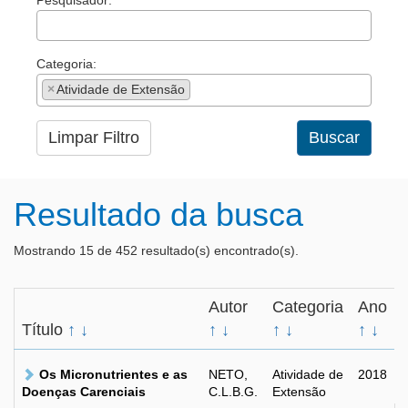
Pesquisador:
Categoria:
×
Atividade de Extensão
Limpar Filtro
Buscar
Resultado da busca
Mostrando 15 de 452 resultado(s) encontrado(s).
Autor
Categoria
Ano
Título
↑
↓
↑
↓
↑
↓
↑
↓
Os Micronutrientes e as
NETO,
Atividade de
2018
Doenças Carenciais
C.L.B.G.
Extensão