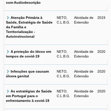
com Audiodescrição
Atenção Primária à
NETO,
Atividade de
2019
Saúde, Estratégia de Saúde
C.L.B.G.
Extensão
da Família e
Territorialização -
Autoinstrucional
A proteção do Idoso em
NETO,
Atividade de
2020
tempos de covid-19
C.L.B.G.
Extensão
Infecções que causam
NETO,
Atividade de
2020
úlcera genital
C.L.B.G.
Extensão
As estratégias de Saúde
NETO,
Atividade de
2020
em Portugal para o
C.L.B.G.
Extensão
enfrentamento à covid-19