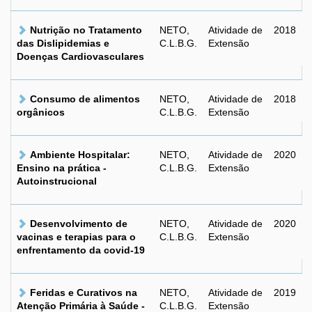
Nutrição no Tratamento
NETO,
Atividade de
2018
das Dislipidemias e
C.L.B.G.
Extensão
Doenças Cardiovasculares
Consumo de alimentos
NETO,
Atividade de
2018
orgânicos
C.L.B.G.
Extensão
Ambiente Hospitalar:
NETO,
Atividade de
2020
Ensino na prática -
C.L.B.G.
Extensão
Autoinstrucional
Desenvolvimento de
NETO,
Atividade de
2020
vacinas e terapias para o
C.L.B.G.
Extensão
enfrentamento da covid-19
Feridas e Curativos na
NETO,
Atividade de
2019
Atenção Primária à Saúde -
C.L.B.G.
Extensão