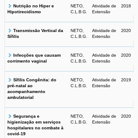
Nutrição no Hiper e
NETO,
Atividade de
2018
Hipotireoidismo
C.L.B.G.
Extensão
Transmissão Vertical da
NETO,
Atividade de
2020
Sífilis
C.L.B.G.
Extensão
Infecções que causam
NETO,
Atividade de
2020
corrimento vaginal
C.L.B.G.
Extensão
Sífilis Congênita: do
NETO,
Atividade de
2019
pré-natal ao
C.L.B.G.
Extensão
acompanhamento
ambulatorial
Segurança e
NETO,
Atividade de
2020
higienização em serviços
C.L.B.G.
Extensão
hospitalares no combate à
covid-19