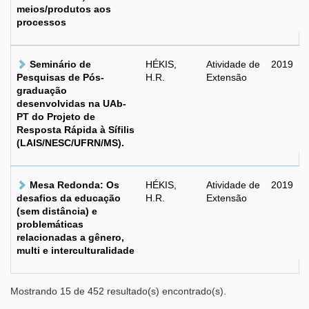
meios/produtos aos
processos
Seminário de
HÉKIS,
Atividade de
2019
Pesquisas de Pós-
H.R.
Extensão
graduação
desenvolvidas na UAb-
PT do Projeto de
Resposta Rápida à Sífilis
(LAIS/NESC/UFRN/MS).
Mesa Redonda: Os
HÉKIS,
Atividade de
2019
desafios da educação
H.R.
Extensão
(sem distância) e
problemáticas
relacionadas a gênero,
multi e interculturalidade
Mostrando 15 de 452 resultado(s) encontrado(s).