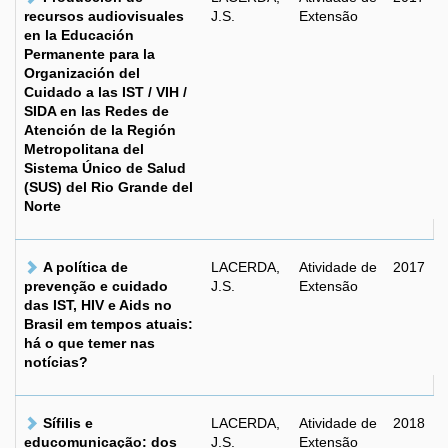
recursos audiovisuales
J.S.
Extensão
en la Educación
Permanente para la
Organización del
Cuidado a las IST / VIH /
SIDA en las Redes de
Atención de la Región
Metropolitana del
Sistema Único de Salud
(SUS) del Rio Grande del
Norte
A política de
LACERDA,
Atividade de
2017
prevenção e cuidado
J.S.
Extensão
das IST, HIV e Aids no
Brasil em tempos atuais:
há o que temer nas
notícias?
Sífilis e
LACERDA,
Atividade de
2018
educomunicação: dos
J.S.
Extensão