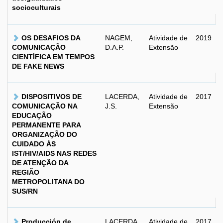
socioculturais
OS DESAFIOS DA
NAGEM,
Atividade de
2019
COMUNICAÇÃO
D.A.P.
Extensão
CIENTÍFICA EM TEMPOS
DE FAKE NEWS
DISPOSITIVOS DE
LACERDA,
Atividade de
2017
COMUNICAÇÃO NA
J.S.
Extensão
EDUCAÇÃO
PERMANENTE PARA
ORGANIZAÇÃO DO
CUIDADO ÀS
IST/HIV/AIDS NAS REDES
DE ATENÇÃO DA
REGIÃO
METROPOLITANA DO
SUS/RN
Producción de
LACERDA,
Atividade de
2017