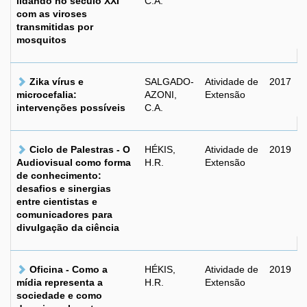
lidando no século XXI
C.A.
com as viroses
transmitidas por
mosquitos
Zika vírus e
SALGADO-
Atividade de
2017
microcefalia:
AZONI,
Extensão
intervenções possíveis
C.A.
Ciclo de Palestras - O
HÉKIS,
Atividade de
2019
Audiovisual como forma
H.R.
Extensão
de conhecimento:
desafios e sinergias
entre cientistas e
comunicadores para
divulgação da ciência
Oficina - Como a
HÉKIS,
Atividade de
2019
mídia representa a
H.R.
Extensão
sociedade e como