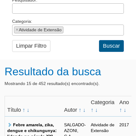
Pesquisador:
Categoria:
×
Atividade de Extensão
Limpar Filtro
Buscar
Resultado da busca
Mostrando 15 de 452 resultado(s) encontrado(s).
Categoria
Ano
Título
↑
↓
Autor
↑
↓
↑
↓
↑
↓
Febre amarela, zika,
SALGADO-
Atividade de
2017
dengue e chikungunya:
AZONI,
Extensão