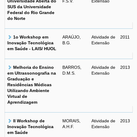
Universidade Aberta do
F.S.V.
Extensão
SUS da Universidade
Federal do Rio Grande
do Norte
1o Workshop em
ARAÚJO,
Atividade de
2011
Inovação Tecnológica
B.G.
Extensão
em Saúde - LAIS/ HUOL
Melhoria do Ensino
BARROS,
Atividade de
2013
em Ultrassonografia na
D.M.S.
Extensão
Graduação e
Residências Médicas
Utilizando Ambiente
Virtual de
Aprendizagem
II Workshop de
MORAIS,
Atividade de
2013
Inovação Tecnológica
A.H.F.
Extensão
em Saúde