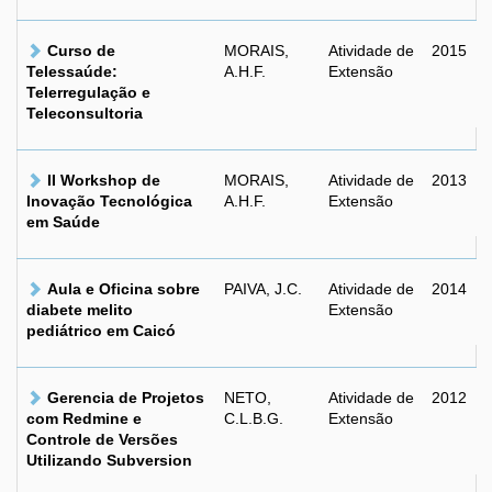
Curso de
MORAIS,
Atividade de
2015
Telessaúde:
A.H.F.
Extensão
Telerregulação e
Teleconsultoria
II Workshop de
MORAIS,
Atividade de
2013
Inovação Tecnológica
A.H.F.
Extensão
em Saúde
Aula e Oficina sobre
PAIVA, J.C.
Atividade de
2014
diabete melito
Extensão
pediátrico em Caicó
Gerencia de Projetos
NETO,
Atividade de
2012
com Redmine e
C.L.B.G.
Extensão
Controle de Versões
Utilizando Subversion