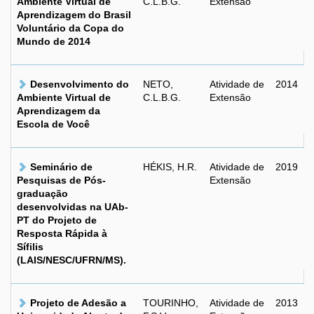
Ambiente Virtual de
C.L.B.G.
Extensão
Aprendizagem do Brasil
Voluntário da Copa do
Mundo de 2014
Desenvolvimento do
NETO,
Atividade de
2014
Ambiente Virtual de
C.L.B.G.
Extensão
Aprendizagem da
Escola de Você
Seminário de
HÉKIS, H.R.
Atividade de
2019
Pesquisas de Pós-
Extensão
graduação
desenvolvidas na UAb-
PT do Projeto de
Resposta Rápida à
Sífilis
(LAIS/NESC/UFRN/MS).
Projeto de Adesão a
TOURINHO,
Atividade de
2013