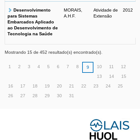
Desenvolvimento
MORAIS,
Atividade de
2012
para Sistemas
A.H.F.
Extensão
Embarcados Aplicado
ao Desenvolvimento de
Tecnologia na Saúde
Mostrando 15 de 452 resultado(s) encontrado(s).
1
2
3
4
5
6
7
8
10
11
12
9
13
14
15
16
17
18
19
20
21
22
23
24
25
26
27
28
29
30
31