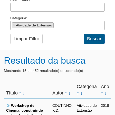
Pesquisador:
Categoria:
×
Atividade de Extensão
Limpar Filtro
Buscar
Resultado da busca
Mostrando 15 de 452 resultado(s) encontrado(s).
Categoria
Ano
Título
↑
↓
Autor
↑
↓
↑
↓
↑
↓
Workshop de
COUTINHO,
Atividade de
2019
Cinema: construindo
K.D.
Extensão