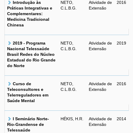
Introdução às
NETO,
Atividade de
2016
Práticas Integrativas e
C.L.B.G.
Extensão
Complementares:
Medicina Tradicional
Chinesa
2019 - Programa
NETO,
Atividade de
2019
Nacional Telessaúde
C.L.B.G.
Extensão
Brasil Redes do Núcleo
Estadual do Rio Grande
do Norte
Curso de
NETO,
Atividade de
2016
Teleconsultores e
C.L.B.G.
Extensão
Telerreguladores em
Saúde Mental
I Seminário Norte-
HÉKIS, H.R.
Atividade de
2014
Rio-Grandense de
Extensão
Telessaúde