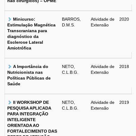
não cirúrgicos) – OPME
Minicurso:
BARROS,
Atividade de
2020
Estimulação Magnética
D.M.S.
Extensão
Transcraniana para
diagnóstico da
Esclerose Lateral
Amiotrófica
A Importância do
NETO,
Atividade de
2018
Nutricionista nas
C.L.B.G.
Extensão
Políticas Públicas de
Saúde
II WORKSHOP DE
NETO,
Atividade de
2019
PESQUISA APLICADA
C.L.B.G.
Extensão
PARA INTEGRAÇÃO
INTELIGENTE
ORIENTADA AO
FORTALECIMENTO DAS