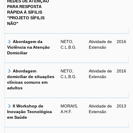
REDES DE ATENÇÃO
PARA RESPOSTA
RÁPIDA À SÍFILIS
"PROJETO SÍFILIS
NÃO"
Abordagem da
NETO,
Atividade de
2016
Violência na Atenção
C.L.B.G.
Extensão
Domiciliar
Abordagem
NETO,
Atividade de
2016
domiciliar de situações
C.L.B.G.
Extensão
clínicas comuns em
adultos
II Workshop de
MORAIS,
Atividade de
2013
Inovação Tecnológica
A.H.F.
Extensão
em Saúde