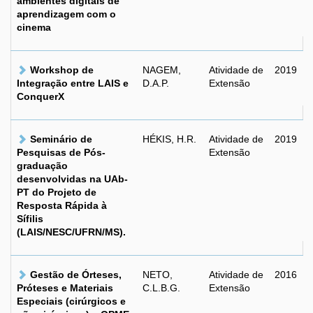
ambientes digitais de
aprendizagem com o
cinema
Workshop de
NAGEM,
Atividade de
2019
Integração entre LAIS e
D.A.P.
Extensão
ConquerX
Seminário de
HÉKIS, H.R.
Atividade de
2019
Pesquisas de Pós-
Extensão
graduação
desenvolvidas na UAb-
PT do Projeto de
Resposta Rápida à
Sífilis
(LAIS/NESC/UFRN/MS).
Gestão de Órteses,
NETO,
Atividade de
2016
Próteses e Materiais
C.L.B.G.
Extensão
Especiais (cirúrgicos e