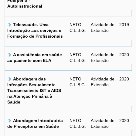
Puerpério -
Autoinstrucional
Telessaúde: Uma
NETO,
Atividade de
2019
Introdução aos serviços e
C.L.B.G.
Extensão
Formação de Profissionais
A assistência em saúde
NETO,
Atividade de
2020
ao paciente com ELA
C.L.B.G.
Extensão
Abordagem das
NETO,
Atividade de
2020
Infecções Sexualmente
C.L.B.G.
Extensão
Transmissíveis-IST e AIDS
na Atenção Primária à
Saúde
Abordagem Introdutória
NETO,
Atividade de
2020
de Preceptoria em Saúde
C.L.B.G.
Extensão