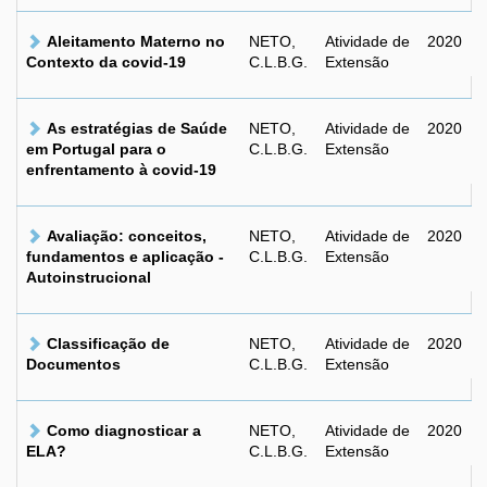
Aleitamento Materno no
NETO,
Atividade de
2020
Contexto da covid-19
C.L.B.G.
Extensão
As estratégias de Saúde
NETO,
Atividade de
2020
em Portugal para o
C.L.B.G.
Extensão
enfrentamento à covid-19
Avaliação: conceitos,
NETO,
Atividade de
2020
fundamentos e aplicação -
C.L.B.G.
Extensão
Autoinstrucional
Classificação de
NETO,
Atividade de
2020
Documentos
C.L.B.G.
Extensão
Como diagnosticar a
NETO,
Atividade de
2020
ELA?
C.L.B.G.
Extensão