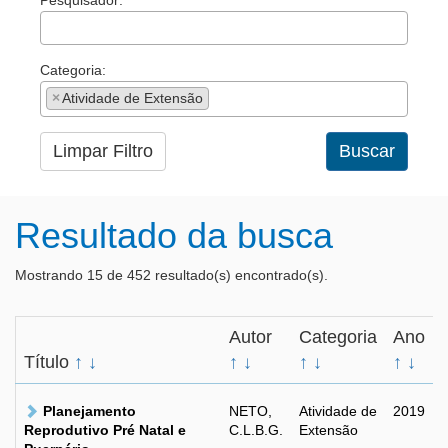
Pesquisador:
Categoria:
×
Atividade de Extensão
Limpar Filtro
Buscar
Resultado da busca
Mostrando 15 de 452 resultado(s) encontrado(s).
Autor
Categoria
Ano
Título
↑
↓
↑
↓
↑
↓
↑
↓
Planejamento
NETO,
Atividade de
2019
Reprodutivo Pré Natal e
C.L.B.G.
Extensão