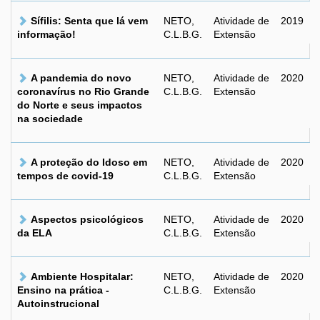
Sífilis: Senta que lá vem
NETO,
Atividade de
2019
informação!
C.L.B.G.
Extensão
A pandemia do novo
NETO,
Atividade de
2020
coronavírus no Rio Grande
C.L.B.G.
Extensão
do Norte e seus impactos
na sociedade
A proteção do Idoso em
NETO,
Atividade de
2020
tempos de covid-19
C.L.B.G.
Extensão
Aspectos psicológicos
NETO,
Atividade de
2020
da ELA
C.L.B.G.
Extensão
Ambiente Hospitalar:
NETO,
Atividade de
2020
Ensino na prática -
C.L.B.G.
Extensão
Autoinstrucional