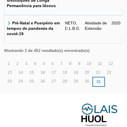
Instituições de Longa
Permanência para Idosos
Pré-Natal e Puerpério em
NETO,
Atividade de
2020
tempos de pandemia da
C.L.B.G.
Extensão
covid-19
Mostrando 2 de 452 resultado(s) encontrado(s).
1
2
3
4
5
6
7
8
9
10
11
12
13
14
15
16
17
18
19
20
21
22
23
24
25
26
27
28
29
30
31