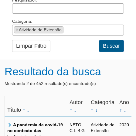
Pesquisador:
Categoria:
×
Atividade de Extensão
Limpar Filtro
Buscar
Resultado da busca
Mostrando 2 de 452 resultado(s) encontrado(s).
Autor
Categoria
Ano
Título
↑
↓
↑
↓
↑
↓
↑
↓
A pandemia da covid-19
NETO,
Atividade de
2020
no contexto das
C.L.B.G.
Extensão