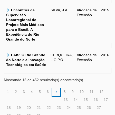
Encontros de
SILVA, J.A.
Atividade de
2015
Supervisão
Extensão
Locorregional do
Projeto Mais Médicos
para o Brasil: A
Experiência do Rio
Grande do Norte
LAIS: O Rio Grande
CERQUEIRA,
Atividade de
2016
do Norte e a Inovação
L.G.P.O.
Extensão
Tecnológica em Saúde
Mostrando 15 de 452 resultado(s) encontrado(s).
1
2
3
4
5
6
8
9
10
11
12
7
13
14
15
16
17
18
19
20
21
22
23
24
25
26
27