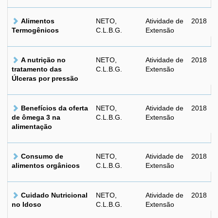
Alimentos
NETO,
Atividade de
2018
Termogênicos
C.L.B.G.
Extensão
A nutrição no
NETO,
Atividade de
2018
tratamento das
C.L.B.G.
Extensão
Úlceras por pressão
Benefícios da oferta
NETO,
Atividade de
2018
de ômega 3 na
C.L.B.G.
Extensão
alimentação
Consumo de
NETO,
Atividade de
2018
alimentos orgânicos
C.L.B.G.
Extensão
Cuidado Nutricional
NETO,
Atividade de
2018
no Idoso
C.L.B.G.
Extensão