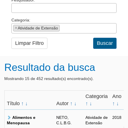
Pesquisador:
Categoria:
×
Atividade de Extensão
Limpar Filtro
Buscar
Resultado da busca
Mostrando 15 de 452 resultado(s) encontrado(s).
Categoria
Ano
Título
↑
↓
Autor
↑
↓
↑
↓
↑
↓
Alimentos e
NETO,
Atividade de
2018
Menopausa
C.L.B.G.
Extensão