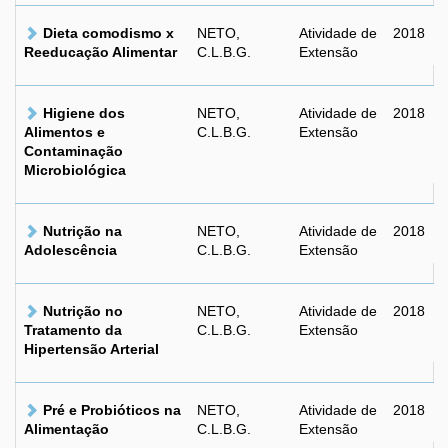
Dieta comodismo x
NETO,
Atividade de
2018
Reeducação Alimentar
C.L.B.G.
Extensão
Higiene dos
NETO,
Atividade de
2018
Alimentos e
C.L.B.G.
Extensão
Contaminação
Microbiológica
Nutrição na
NETO,
Atividade de
2018
Adolescência
C.L.B.G.
Extensão
Nutrição no
NETO,
Atividade de
2018
Tratamento da
C.L.B.G.
Extensão
Hipertensão Arterial
Pré e Probióticos na
NETO,
Atividade de
2018
Alimentação
C.L.B.G.
Extensão