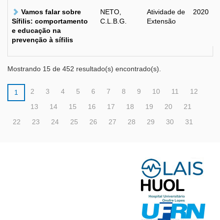
Vamos falar sobre
NETO,
Atividade de
2020
Sífilis: comportamento
C.L.B.G.
Extensão
e educação na
prevenção à sífilis
Mostrando 15 de 452 resultado(s) encontrado(s).
2
3
4
5
6
7
8
9
10
11
12
1
13
14
15
16
17
18
19
20
21
22
23
24
25
26
27
28
29
30
31