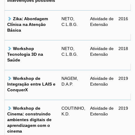
intervenções possíveis
Zika: Abordagem
NETO,
Atividade de
2016
Clínica na Atenção
C.L.B.G.
Extensão
Básica
Workshop
NETO,
Atividade de
2018
Tecnologia 3D na
C.L.B.G.
Extensão
Saúde
Workshop de
NAGEM,
Atividade de
2019
Integração entre LAIS e
D.A.P.
Extensão
ConquerX
Workshop de
COUTINHO,
Atividade de
2019
Cinema: construindo
K.D.
Extensão
ambientes digitais de
aprendizagem com o
cinema