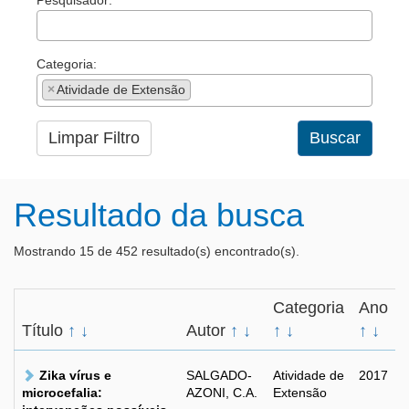
Pesquisador:
Categoria:
×
Atividade de Extensão
Limpar Filtro
Buscar
Resultado da busca
Mostrando 15 de 452 resultado(s) encontrado(s).
Categoria
Ano
Título
↑
↓
Autor
↑
↓
↑
↓
↑
↓
Zika vírus e
SALGADO-
Atividade de
2017
microcefalia:
AZONI, C.A.
Extensão