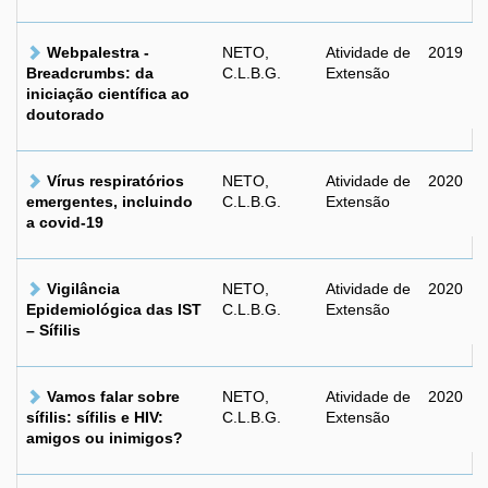
Webpalestra -
NETO,
Atividade de
2019
Breadcrumbs: da
C.L.B.G.
Extensão
iniciação científica ao
doutorado
Vírus respiratórios
NETO,
Atividade de
2020
emergentes, incluindo
C.L.B.G.
Extensão
a covid-19
Vigilância
NETO,
Atividade de
2020
Epidemiológica das IST
C.L.B.G.
Extensão
– Sífilis
Vamos falar sobre
NETO,
Atividade de
2020
sífilis: sífilis e HIV:
C.L.B.G.
Extensão
amigos ou inimigos?