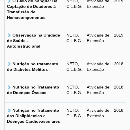
O Ciclo do Sangue: Da
NETO,
Atividade de
2019
Captação de Doadores à
C.L.B.G.
Extensão
Transfusão de
Hemocomponentes
Observação na Unidade
NETO,
Atividade de
2019
de Saúde -
C.L.B.G.
Extensão
Autoinstrucional
Nutrição no tratamento
NETO,
Atividade de
2018
do Diabetes Melittus
C.L.B.G.
Extensão
Nutrição no Tratamento
NETO,
Atividade de
2018
de Doenças Ósseas
C.L.B.G.
Extensão
Nutrição no Tratamento
NETO,
Atividade de
2018
das Dislipidemias e
C.L.B.G.
Extensão
Doenças Cardiovasculares