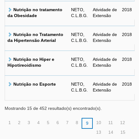
Nutrição no tratamento
NETO,
Atividade de
2018
da Obesidade
C.L.B.G.
Extensão
Nutrição no Tratamento
NETO,
Atividade de
2018
da Hipertensão Arterial
C.L.B.G.
Extensão
Nutrição no Hiper e
NETO,
Atividade de
2018
Hipotireoidismo
C.L.B.G.
Extensão
Nutrição no Esporte
NETO,
Atividade de
2018
C.L.B.G.
Extensão
Mostrando 15 de 452 resultado(s) encontrado(s).
1
2
3
4
5
6
7
8
10
11
12
9
13
14
15