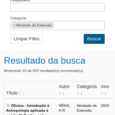
Pesquisador:
Categoria:
×
Atividade de Extensão
Limpar Filtro
Buscar
Resultado da busca
Mostrando 15 de 452 resultado(s) encontrado(s).
Autor
Categoria
Ano
Título
↑
↓
↑
↓
↑
↓
↑
↓
Oficina - Introdução à
HÉKIS,
Atividade de
2019
Antropologia aplicada à
H.R.
Extensão