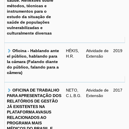
saúde. Reflexões sobre
métodos, técnicas e
instrumentos para o
estudo da situação de
saúde de populações
vulnerabilizadas e
culturalmente diversas
Oficina - Hablando ante
HÉKIS,
Atividade de
2019
el público, hablando para
H.R.
Extensão
la cámara (Falando diante
do público, falando para a
câmera)
OFICINA DE TRABALHO
NETO,
Atividade de
2017
PARA APRESENTAÇÃO DOS
C.L.B.G.
Extensão
RELATÓRIOS DE GESTÃO
JÁ EXISTENTES NA
PLATAFORMA AVASUS
RELACIONADOS AO
PROGRAMA MAIS
MÉDICOS DO BRASIL E