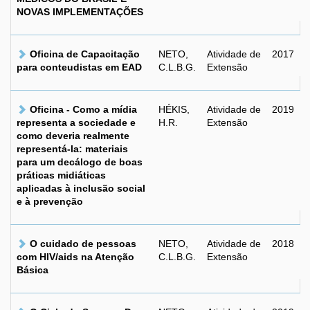
NOVAS IMPLEMENTAÇÕES
Oficina de Capacitação
NETO,
Atividade de
2017
para conteudistas em EAD
C.L.B.G.
Extensão
Oficina - Como a mídia
HÉKIS,
Atividade de
2019
representa a sociedade e
H.R.
Extensão
como deveria realmente
representá-la: materiais
para um decálogo de boas
práticas midiáticas
aplicadas à inclusão social
e à prevenção
O cuidado de pessoas
NETO,
Atividade de
2018
com HIV/aids na Atenção
C.L.B.G.
Extensão
Básica