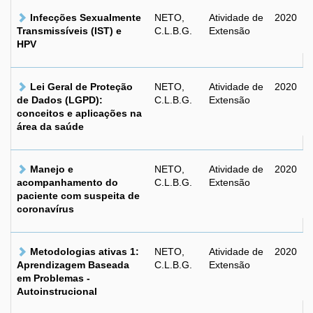
Infecções Sexualmente
NETO,
Atividade de
2020
Transmissíveis (IST) e
C.L.B.G.
Extensão
HPV
Lei Geral de Proteção
NETO,
Atividade de
2020
de Dados (LGPD):
C.L.B.G.
Extensão
conceitos e aplicações na
área da saúde
Manejo e
NETO,
Atividade de
2020
acompanhamento do
C.L.B.G.
Extensão
paciente com suspeita de
coronavírus
Metodologias ativas 1:
NETO,
Atividade de
2020
Aprendizagem Baseada
C.L.B.G.
Extensão
em Problemas -
Autoinstrucional