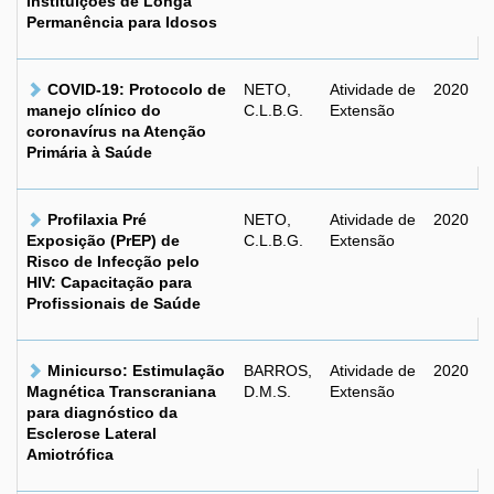
Instituições de Longa
Permanência para Idosos
COVID-19: Protocolo de
NETO,
Atividade de
2020
manejo clínico do
C.L.B.G.
Extensão
coronavírus na Atenção
Primária à Saúde
Profilaxia Pré
NETO,
Atividade de
2020
Exposição (PrEP) de
C.L.B.G.
Extensão
Risco de Infecção pelo
HIV: Capacitação para
Profissionais de Saúde
Minicurso: Estimulação
BARROS,
Atividade de
2020
Magnética Transcraniana
D.M.S.
Extensão
para diagnóstico da
Esclerose Lateral
Amiotrófica