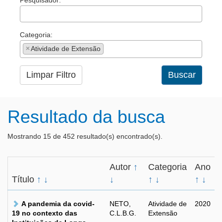
Pesquisador:
Categoria:
×
Atividade de Extensão
Limpar Filtro
Buscar
Resultado da busca
Mostrando 15 de 452 resultado(s) encontrado(s).
Autor
↑
Categoria
Ano
Título
↑
↓
↓
↑
↓
↑
↓
A pandemia da covid-
NETO,
Atividade de
2020
19 no contexto das
C.L.B.G.
Extensão