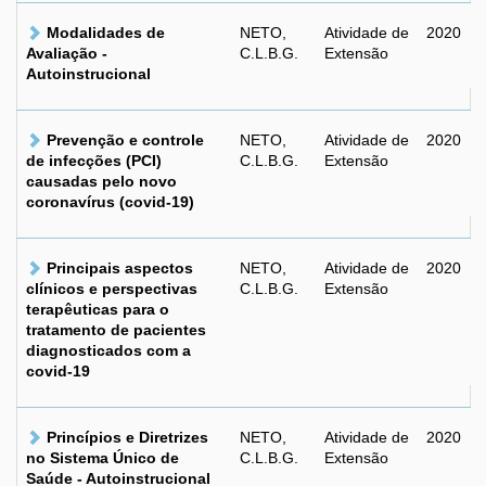
Modalidades de
NETO,
Atividade de
2020
Avaliação -
C.L.B.G.
Extensão
Autoinstrucional
Prevenção e controle
NETO,
Atividade de
2020
de infecções (PCI)
C.L.B.G.
Extensão
causadas pelo novo
coronavírus (covid-19)
Principais aspectos
NETO,
Atividade de
2020
clínicos e perspectivas
C.L.B.G.
Extensão
terapêuticas para o
tratamento de pacientes
diagnosticados com a
covid-19
Princípios e Diretrizes
NETO,
Atividade de
2020
no Sistema Único de
C.L.B.G.
Extensão
Saúde - Autoinstrucional