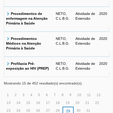
Procedimentos de
NETO,
Atividade de
2020
enfermagem na Atenção
C.L.B.G.
Extensão
Primária à Saúde
Procedimentos
NETO,
Atividade de
2020
Médicos na Atenção
C.L.B.G.
Extensão
Primária à Saúde
Profilaxia Pré-
NETO,
Atividade de
2020
exposição ao HIV (PREP)
C.L.B.G.
Extensão
Mostrando 15 de 452 resultado(s) encontrado(s).
1
2
3
4
5
6
7
8
9
10
11
12
13
14
15
16
17
18
19
20
21
22
23
24
25
26
27
28
30
31
29