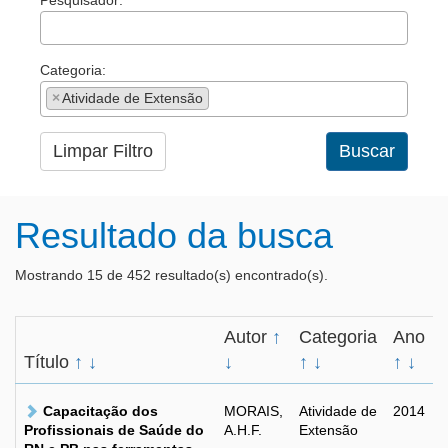
Pesquisador:
Categoria:
×
Atividade de Extensão
Limpar Filtro
Buscar
Resultado da busca
Mostrando 15 de 452 resultado(s) encontrado(s).
Autor
↑
Categoria
Ano
Título
↑
↓
↓
↑
↓
↑
↓
Capacitação dos
MORAIS,
Atividade de
2014
Profissionais de Saúde do
A.H.F.
Extensão