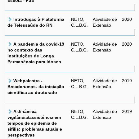
Escola - PSE
Introdução à Plataforma
NETO,
Atividade de
2020
de Telessaúde do RN
C.L.B.G.
Extensão
A pandemia da covid-19
NETO,
Atividade de
2020
no contexto das
C.L.B.G.
Extensão
Instituições de Longa
Permanência para Idosos
Webpalestra -
NETO,
Atividade de
2019
Breadcrumbs: da iniciação
C.L.B.G.
Extensão
científica ao doutorado
A dinâmica
NETO,
Atividade de
2019
vigilância/assistência em
C.L.B.G.
Extensão
tempos de epidemia de
sífilis: problemas atuais e
perspectivas