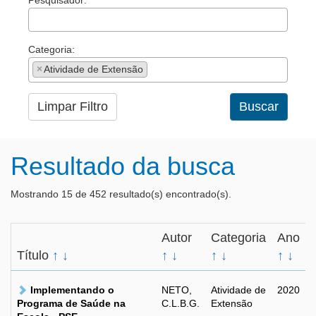
Pesquisador:
Categoria:
×
Atividade de Extensão
Limpar Filtro
Buscar
Resultado da busca
Mostrando 15 de 452 resultado(s) encontrado(s).
Autor
Categoria
Ano
Título
↑
↓
↑
↓
↑
↓
↑
↓
Implementando o
NETO,
Atividade de
2020
Programa de Saúde na
C.L.B.G.
Extensão