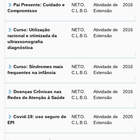
Pai Presente: Cuidado e
NETO,
Atividade de
2016
Compromisso
C.L.B.G.
Extensão
Curso: Utilização
NETO,
Atividade de
2016
racional e otimizada da
C.L.B.G.
Extensão
ultrassonografia
diagnóstica
Curso: Síndromes mais
NETO,
Atividade de
2016
frequentes na infância
C.L.B.G.
Extensão
Doenças Crônicas nas
NETO,
Atividade de
2016
Redes de Atenção à Saúde
C.L.B.G.
Extensão
Covid-19: uso seguro de
NETO,
Atividade de
2020
EPI
C.L.B.G.
Extensão