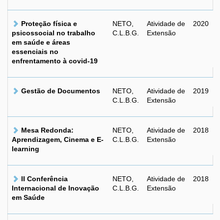
Proteção física e
NETO,
Atividade de
2020
psicossocial no trabalho
C.L.B.G.
Extensão
em saúde e áreas
essenciais no
enfrentamento à covid-19
Gestão de Documentos
NETO,
Atividade de
2019
C.L.B.G.
Extensão
Mesa Redonda:
NETO,
Atividade de
2018
Aprendizagem, Cinema e E-
C.L.B.G.
Extensão
learning
II Conferência
NETO,
Atividade de
2018
Internacional de Inovação
C.L.B.G.
Extensão
em Saúde