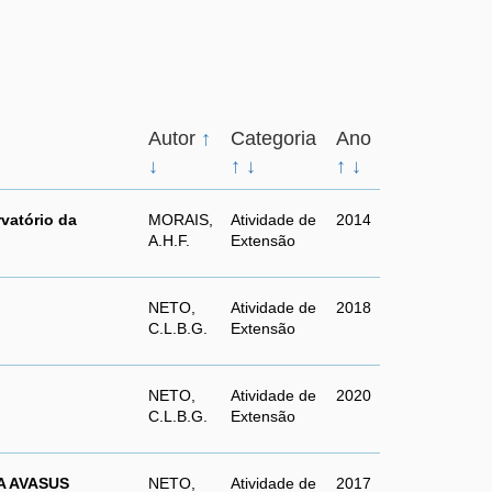
Autor
↑
Categoria
Ano
↓
↑
↓
↑
↓
vatório da
MORAIS,
Atividade de
2014
A.H.F.
Extensão
NETO,
Atividade de
2018
C.L.B.G.
Extensão
NETO,
Atividade de
2020
C.L.B.G.
Extensão
A AVASUS
NETO,
Atividade de
2017