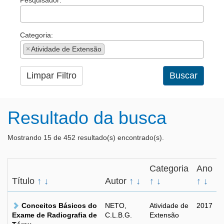
Pesquisador:
Categoria:
×
Atividade de Extensão
Limpar Filtro
Buscar
Resultado da busca
Mostrando 15 de 452 resultado(s) encontrado(s).
Categoria
Ano
Título
↑
↓
Autor
↑
↓
↑
↓
↑
↓
Conceitos Básicos do
NETO,
Atividade de
2017
Exame de Radiografia de
C.L.B.G.
Extensão