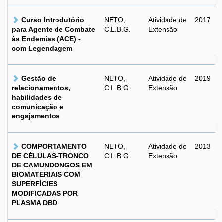
Curso Introdutório
NETO,
Atividade de
2017
para Agente de Combate
C.L.B.G.
Extensão
às Endemias (ACE) -
com Legendagem
Gestão de
NETO,
Atividade de
2019
relacionamentos,
C.L.B.G.
Extensão
habilidades de
comunicação e
engajamentos
COMPORTAMENTO
NETO,
Atividade de
2013
DE CÉLULAS-TRONCO
C.L.B.G.
Extensão
DE CAMUNDONGOS EM
BIOMATERIAIS COM
SUPERFÍCIES
MODIFICADAS POR
PLASMA DBD