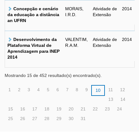
Concepção e cenário
MORAIS,
Atividade de
2014
da educação a distância
I.R.D.
Extensão
an UFRN
Desenvolvimento da
VALENTIM,
Atividade de
2014
Plataforma Virtual de
R.A.M.
Extensão
Aprendizagem para INEP
2014
Mostrando 15 de 452 resultado(s) encontrado(s).
1
2
3
4
5
6
7
8
9
11
12
10
13
14
15
16
17
18
19
20
21
22
23
24
25
26
27
28
29
30
31