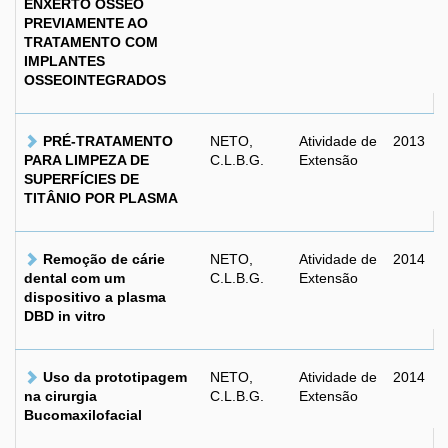
ENXERTO ÓSSEO
PREVIAMENTE AO
TRATAMENTO COM
IMPLANTES
OSSEOINTEGRADOS
PRÉ-TRATAMENTO
NETO,
Atividade de
2013
PARA LIMPEZA DE
C.L.B.G.
Extensão
SUPERFÍCIES DE
TITÂNIO POR PLASMA
Remoção de cárie
NETO,
Atividade de
2014
dental com um
C.L.B.G.
Extensão
dispositivo a plasma
DBD in vitro
Uso da prototipagem
NETO,
Atividade de
2014
na cirurgia
C.L.B.G.
Extensão
Bucomaxilofacial