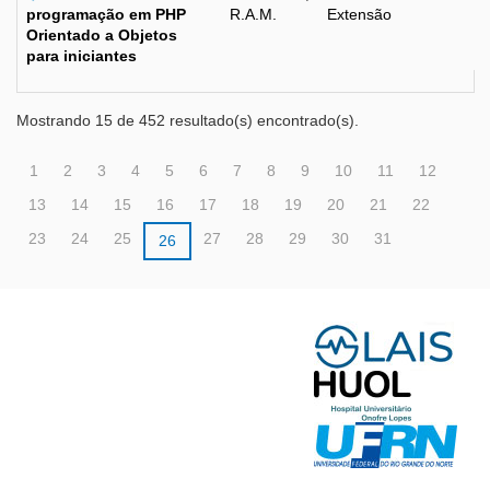
programação em PHP
R.A.M.
Extensão
Orientado a Objetos
para iniciantes
Mostrando 15 de 452 resultado(s) encontrado(s).
1
2
3
4
5
6
7
8
9
10
11
12
13
14
15
16
17
18
19
20
21
22
23
24
25
27
28
29
30
31
26