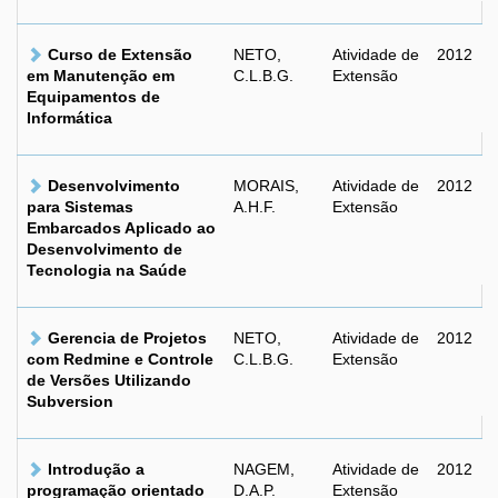
Curso de Extensão
NETO,
Atividade de
2012
em Manutenção em
C.L.B.G.
Extensão
Equipamentos de
Informática
Desenvolvimento
MORAIS,
Atividade de
2012
para Sistemas
A.H.F.
Extensão
Embarcados Aplicado ao
Desenvolvimento de
Tecnologia na Saúde
Gerencia de Projetos
NETO,
Atividade de
2012
com Redmine e Controle
C.L.B.G.
Extensão
de Versões Utilizando
Subversion
Introdução a
NAGEM,
Atividade de
2012
programação orientado
D.A.P.
Extensão