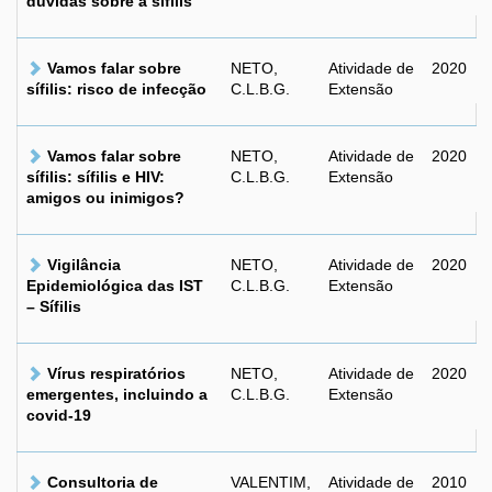
dúvidas sobre a sífilis
Vamos falar sobre
NETO,
Atividade de
2020
sífilis: risco de infecção
C.L.B.G.
Extensão
Vamos falar sobre
NETO,
Atividade de
2020
sífilis: sífilis e HIV:
C.L.B.G.
Extensão
amigos ou inimigos?
Vigilância
NETO,
Atividade de
2020
Epidemiológica das IST
C.L.B.G.
Extensão
– Sífilis
Vírus respiratórios
NETO,
Atividade de
2020
emergentes, incluindo a
C.L.B.G.
Extensão
covid-19
Consultoria de
VALENTIM,
Atividade de
2010