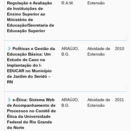
Regulação e Avaliação
R.A.M.
Extensão
de Instituições de
Ensino Superior ao
Ministério de
Educação/Secretaria de
Educação Superior
Políticas e Gestão da
ARAÚJO,
Atividade de
2010
Educação Básica: Um
B.G.
Extensão
Estudo de Caso na
Implantação do I-
EDUCAR no Município
de Jardim do Seridó –
RN
e-Ética: Sistema Web
ARAÚJO,
Atividade de
2011
de Acompanhamento de
B.G.
Extensão
Processos no Comitê de
Ética da Universidade
Federal do Rio Grande
do Norte