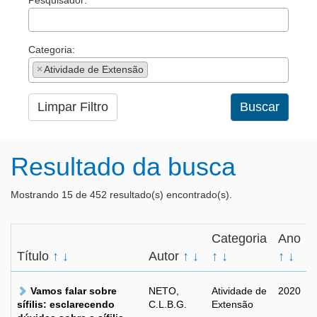
Pesquisador:
Categoria:
×
Atividade de Extensão
Limpar Filtro
Buscar
Resultado da busca
Mostrando 15 de 452 resultado(s) encontrado(s).
Categoria
Ano
Título
↑
↓
Autor
↑
↓
↑
↓
↑
↓
Vamos falar sobre
NETO,
Atividade de
2020
sífilis: esclarecendo
C.L.B.G.
Extensão