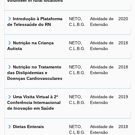
volunteer in rural locations
Introdução à Plataforma
NETO,
Atividade de
2020
de Telessaúde do RN
C.L.B.G.
Extensão
Nutrição na Criança
NETO,
Atividade de
2018
Autista
C.L.B.G.
Extensão
Nutrição no Tratamento
NETO,
Atividade de
2018
das Dislipidemias e
C.L.B.G.
Extensão
Doenças Cardiovasculares
Uma Visita Virtual à 2ª
NETO,
Atividade de
2019
Conferência Internacional
C.L.B.G.
Extensão
de Inovação em Saúde
Dietas Enterais
NETO,
Atividade de
2018
C.L.B.G.
Extensão