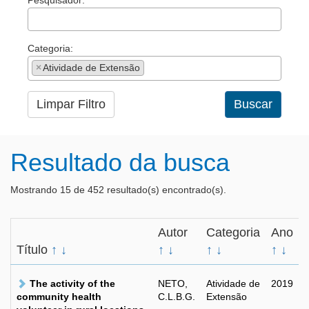
Pesquisador:
Categoria:
×
Atividade de Extensão
Limpar Filtro
Buscar
Resultado da busca
Mostrando 15 de 452 resultado(s) encontrado(s).
Autor
Categoria
Ano
Título
↑
↓
↑
↓
↑
↓
↑
↓
The activity of the
NETO,
Atividade de
2019
community health
C.L.B.G.
Extensão