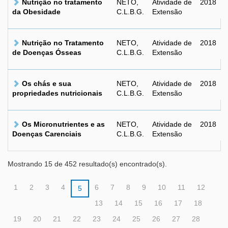
Nutrição no tratamento
NETO,
Atividade de
2018
da Obesidade
C.L.B.G.
Extensão
Nutrição no Tratamento
NETO,
Atividade de
2018
de Doenças Ósseas
C.L.B.G.
Extensão
Os chás e sua
NETO,
Atividade de
2018
propriedades nutricionais
C.L.B.G.
Extensão
Os Micronutrientes e as
NETO,
Atividade de
2018
Doenças Carenciais
C.L.B.G.
Extensão
Mostrando 15 de 452 resultado(s) encontrado(s).
1
2
3
4
6
7
8
9
10
11
12
5
13
14
15
16
17
18
19
20
21
22
23
24
25
26
27
28