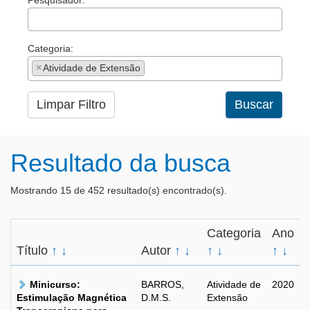
Pesquisador:
Categoria:
×
Atividade de Extensão
Limpar Filtro
Buscar
Resultado da busca
Mostrando 15 de 452 resultado(s) encontrado(s).
Categoria
Ano
Título
↑
↓
Autor
↑
↓
↑
↓
↑
↓
Minicurso:
BARROS,
Atividade de
2020
Estimulação Magnética
D.M.S.
Extensão