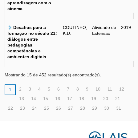
aprendizagem com o
cinema
Desafios para a
COUTINHO,
Atividade de
2019
formação no século 21:
K.D.
Extensão
diálogos entre
pedagogias,
competências e
ambientes digitais
Mostrando 15 de 452 resultado(s) encontrado(s).
2
3
4
5
6
7
8
9
10
11
12
1
13
14
15
16
17
18
19
20
21
22
23
24
25
26
27
28
29
30
31