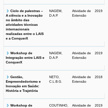
Ciclo de palestras –
NAGEM,
Atividade de
2019
A ciência e a Inovação
D.A.P.
Extensão
no âmbito das
atividades técnicas
internacionais
realizadas entre o LAIS
e a ConquerX
Workshop de
NAGEM,
Atividade de
2019
Integração entre LAIS e
D.A.P.
Extensão
ConquerX
Gestão,
NETO,
Atividade de
2018
Empreendedorismo e
C.L.B.G.
Extensão
Inovação em Saúde:
História e Trajetória
Workshop de
COUTINHO,
Atividade de
2019