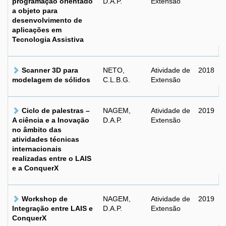
programação orientado
D.A.P.
Extensão
a objeto para
desenvolvimento de
aplicações em
Tecnologia Assistiva
Scanner 3D para
NETO,
Atividade de
2018
modelagem de sólidos
C.L.B.G.
Extensão
Ciclo de palestras –
NAGEM,
Atividade de
2019
A ciência e a Inovação
D.A.P.
Extensão
no âmbito das
atividades técnicas
internacionais
realizadas entre o LAIS
e a ConquerX
Workshop de
NAGEM,
Atividade de
2019
Integração entre LAIS e
D.A.P.
Extensão
ConquerX