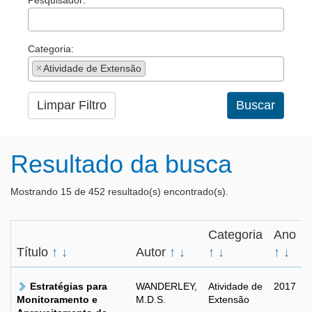
Pesquisador:
Categoria:
×
Atividade de Extensão
Limpar Filtro
Buscar
Resultado da busca
Mostrando 15 de 452 resultado(s) encontrado(s).
Categoria
Ano
Título
↑
↓
Autor
↑
↓
↑
↓
↑
↓
Estratégias para
WANDERLEY,
Atividade de
2017
Monitoramento e
M.D.S.
Extensão