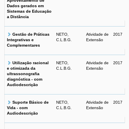
Aproveitamento de
Dados gerados em
Sistemas de Educação
a Distância
Gestão de Práticas
NETO,
Atividade de
2017
Integrativas e
C.L.B.G.
Extensão
Complementares
Utilização racional
NETO,
Atividade de
2017
e otimizada da
C.L.B.G.
Extensão
ultrassonografia
diagnóstica - com
Audiodescrição
Suporte Básico de
NETO,
Atividade de
2017
Vida - com
C.L.B.G.
Extensão
Audiodescrição