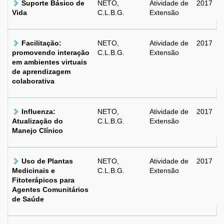
Suporte Básico de
NETO,
Atividade de
2017
Vida
C.L.B.G.
Extensão
Facilitação:
NETO,
Atividade de
2017
promovendo interação
C.L.B.G.
Extensão
em ambientes virtuais
de aprendizagem
colaborativa
Influenza:
NETO,
Atividade de
2017
Atualização do
C.L.B.G.
Extensão
Manejo Clínico
Uso de Plantas
NETO,
Atividade de
2017
Medicinais e
C.L.B.G.
Extensão
Fitoterápicos para
Agentes Comunitários
de Saúde