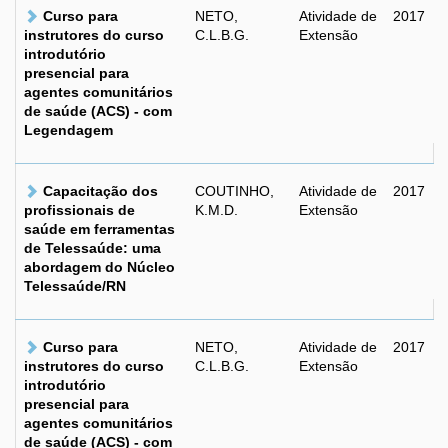
Curso para
NETO,
Atividade de
2017
instrutores do curso
C.L.B.G.
Extensão
introdutório
presencial para
agentes comunitários
de saúde (ACS) - com
Legendagem
Capacitação dos
COUTINHO,
Atividade de
2017
profissionais de
K.M.D.
Extensão
saúde em ferramentas
de Telessaúde: uma
abordagem do Núcleo
Telessaúde/RN
Curso para
NETO,
Atividade de
2017
instrutores do curso
C.L.B.G.
Extensão
introdutório
presencial para
agentes comunitários
de saúde (ACS) - com