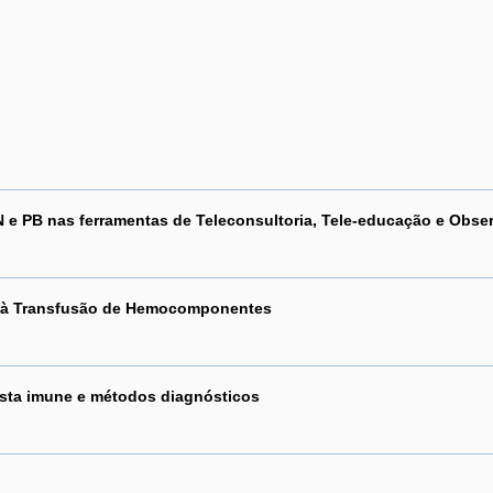
 e PB nas ferramentas de Teleconsultoria, Tele-educação e Obser
s à Transfusão de Hemocomponentes
osta imune e métodos diagnósticos