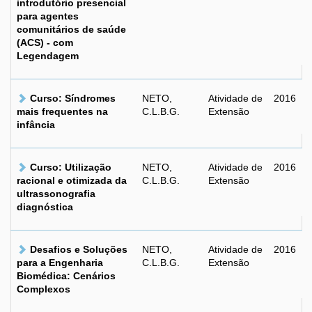
introdutório presencial
para agentes
comunitários de saúde
(ACS) - com
Legendagem
Curso: Síndromes
NETO,
Atividade de
2016
mais frequentes na
C.L.B.G.
Extensão
infância
Curso: Utilização
NETO,
Atividade de
2016
racional e otimizada da
C.L.B.G.
Extensão
ultrassonografia
diagnóstica
Desafios e Soluções
NETO,
Atividade de
2016
para a Engenharia
C.L.B.G.
Extensão
Biomédica: Cenários
Complexos