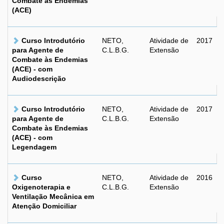
Combate às Endemias
(ACE)
Curso Introdutório
NETO,
Atividade de
2017
para Agente de
C.L.B.G.
Extensão
Combate às Endemias
(ACE) - com
Audiodescrição
Curso Introdutório
NETO,
Atividade de
2017
para Agente de
C.L.B.G.
Extensão
Combate às Endemias
(ACE) - com
Legendagem
Curso
NETO,
Atividade de
2016
Oxigenoterapia e
C.L.B.G.
Extensão
Ventilação Mecânica em
Atenção Domiciliar