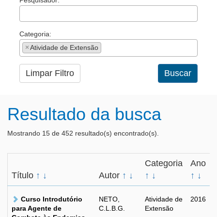
Pesquisador:
Categoria:
×
Atividade de Extensão
Limpar Filtro
Buscar
Resultado da busca
Mostrando 15 de 452 resultado(s) encontrado(s).
Categoria
Ano
Título
↑
↓
Autor
↑
↓
↑
↓
↑
↓
Curso Introdutório
NETO,
Atividade de
2016
para Agente de
C.L.B.G.
Extensão