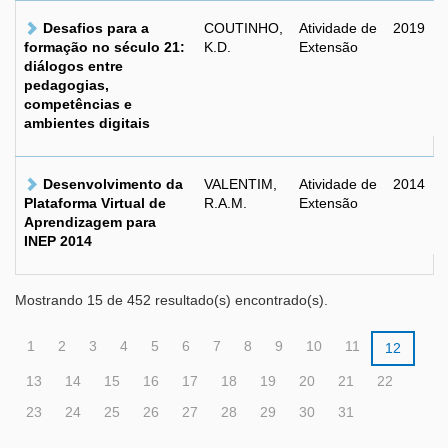
Desafios para a
COUTINHO,
Atividade de
2019
formação no século 21:
K.D.
Extensão
diálogos entre
pedagogias,
competências e
ambientes digitais
Desenvolvimento da
VALENTIM,
Atividade de
2014
Plataforma Virtual de
R.A.M.
Extensão
Aprendizagem para
INEP 2014
Mostrando 15 de 452 resultado(s) encontrado(s).
1
2
3
4
5
6
7
8
9
10
11
12
13
14
15
16
17
18
19
20
21
22
23
24
25
26
27
28
29
30
31