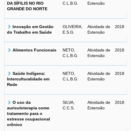
DA SÍFILIS NO RIO
C.L.B.G.
Extensão
GRANDE DO NORTE
Inovação em Gestão
OLIVEIRA,
Atividade de
2018
do Trabalho em Saúde
E.S.G.
Extensão
Alimentos Funcionais
NETO,
Atividade de
2018
C.L.B.G.
Extensão
Saúde Indígena:
NETO,
Atividade de
2018
Interculturalidade em
C.L.B.G.
Extensão
Rede
O uso da
SILVA,
Atividade de
2018
auriculoterapia como
C.C.S.
Extensão
tratamento para o
estresse ocupacional
crônico