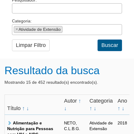
Pesquisador:
Categoria:
×
Atividade de Extensão
Limpar Filtro
Buscar
Resultado da busca
Mostrando 15 de 452 resultado(s) encontrado(s).
Autor
↑
Categoria
Ano
Título
↑
↓
↓
↑
↓
↑
↓
Alimentação e
NETO,
Atividade de
2018
Nutrição para Pessoas
C.L.B.G.
Extensão