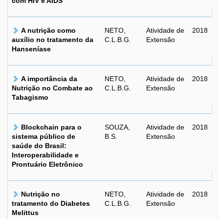
com HIV e AIDS
A nutrição como
NETO,
Atividade de
2018
auxílio no tratamento da
C.L.B.G.
Extensão
Hanseníase
A importância da
NETO,
Atividade de
2018
Nutrição no Combate ao
C.L.B.G.
Extensão
Tabagismo
Blockchain para o
SOUZA,
Atividade de
2018
sistema público de
B.S.
Extensão
saúde do Brasil:
Interoperabilidade e
Prontuário Eletrônico
Nutrição no
NETO,
Atividade de
2018
tratamento do Diabetes
C.L.B.G.
Extensão
Melittus