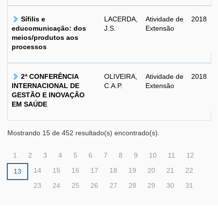
Sífilis e
LACERDA,
Atividade de
2018
educomunicação: dos
J.S.
Extensão
meios/produtos aos
processos
2ª CONFERÊNCIA
OLIVEIRA,
Atividade de
2018
INTERNACIONAL DE
C.A.P.
Extensão
GESTÃO E INOVAÇÃO
EM SAÚDE
Mostrando 15 de 452 resultado(s) encontrado(s).
1
2
3
4
5
6
7
8
9
10
11
12
14
15
16
17
18
19
20
21
22
13
23
24
25
26
27
28
29
30
31