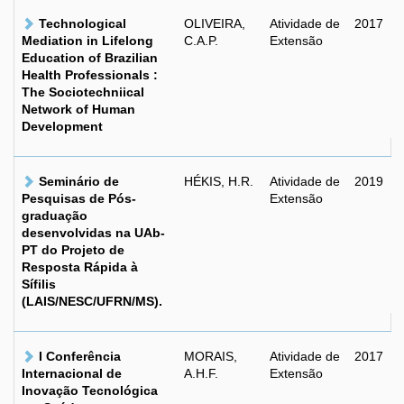
Technological
OLIVEIRA,
Atividade de
2017
Mediation in Lifelong
C.A.P.
Extensão
Education of Brazilian
Health Professionals :
The Sociotechniical
Network of Human
Development
Seminário de
HÉKIS, H.R.
Atividade de
2019
Pesquisas de Pós-
Extensão
graduação
desenvolvidas na UAb-
PT do Projeto de
Resposta Rápida à
Sífilis
(LAIS/NESC/UFRN/MS).
I Conferência
MORAIS,
Atividade de
2017
Internacional de
A.H.F.
Extensão
Inovação Tecnológica