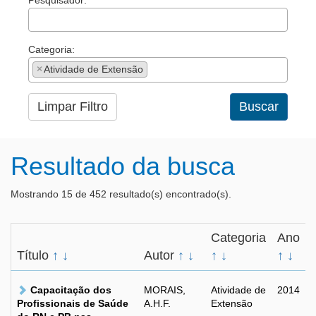
Pesquisador:
Categoria:
×
Atividade de Extensão
Limpar Filtro
Buscar
Resultado da busca
Mostrando 15 de 452 resultado(s) encontrado(s).
Categoria
Ano
Título
↑
↓
Autor
↑
↓
↑
↓
↑
↓
Capacitação dos
MORAIS,
Atividade de
2014
Profissionais de Saúde
A.H.F.
Extensão