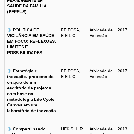
PERMANENTE EM
SAÚDE DA FAMÍLIA
(PEPSUS)
POLÍTICA DE
FEITOSA,
Atividade de
2017
VIGILÂNCIA EM SAÚDE
E.E.L.C.
Extensão
EM FOCO: REFLEXÕES,
LIMITES E
POSSIBILIDADES
Estratégia e
FEITOSA,
Atividade de
2017
inovação: proposta de
E.E.L.C.
Extensão
criação de um
escritório de projetos
com base na
metodologia Life Cycle
Canvas em um
laboratório de inovação
Compartilhando
HÉKIS, H.R.
Atividade de
2013