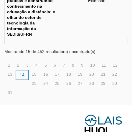
práticas e construindo
Extensão
conhecimento na
educação a distância: o
olhar do setor de
tecnologia da
informação da
SEDIS/UFRN
Mostrando 15 de 452 resultado(s) encontrado(s).
1
2
3
4
5
6
7
8
9
10
11
12
13
15
16
17
18
19
20
21
22
14
23
24
25
26
27
28
29
30
31