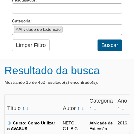
Pesquisador:
Categoria:
×
Atividade de Extensão
Limpar Filtro
Buscar
Resultado da busca
Mostrando 15 de 452 resultado(s) encontrado(s).
Categoria
Ano
Título
↑
↓
Autor
↑
↓
↑
↓
↑
↓
Curso: Como Utilizar
NETO,
Atividade de
2016
o AVASUS
C.L.B.G.
Extensão