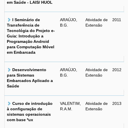
em Saúde - LAIS/ HUOL
I Seminário de
ARAÚJO,
Atividade de
2011
Transferência de
B.G.
Extensão
Tecnológia do Projeto e-
Guia: Introdução a
Programação Android
para Computação Móvel
em Embarcada
Desenvolvimento
ARAÚJO,
Atividade de
2012
para Sistemas
B.G.
Extensão
Embarcados Aplicado a
Saúde
Curso de introdução
VALENTIM,
Atividade de
2013
à configuração de
R.A.M.
Extensão
sistemas operacionais
com base *ux