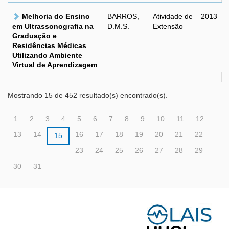
Melhoria do Ensino
BARROS,
Atividade de
2013
em Ultrassonografia na
D.M.S.
Extensão
Graduação e
Residências Médicas
Utilizando Ambiente
Virtual de Aprendizagem
Mostrando 15 de 452 resultado(s) encontrado(s).
1
2
3
4
5
6
7
8
9
10
11
12
13
14
16
17
18
19
20
21
22
15
23
24
25
26
27
28
29
30
31