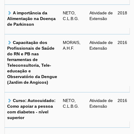
A importância da
NETO,
Atividade de
2018
Alimentação na Doença
C.L.B.G.
Extensão
de Parkinson
Capacitação dos
MORAIS,
Atividade de
2016
Profissionais de Saúde
A.H.F.
Extensão
do RN e PB nas
ferramentas de
Teleconsultoria, Tele-
educação e
Observatório da Dengue
(Jardim de Angicos)
Curso: Autocuidado:
NETO,
Atividade de
2016
Como apoiar a pessoa
C.L.B.G.
Extensão
com diabetes - nível
superior