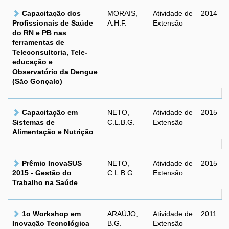
Capacitação dos
MORAIS,
Atividade de
2014
Profissionais de Saúde
A.H.F.
Extensão
do RN e PB nas
ferramentas de
Teleconsultoria, Tele-
educação e
Observatório da Dengue
(São Gonçalo)
Capacitação em
NETO,
Atividade de
2015
Sistemas de
C.L.B.G.
Extensão
Alimentação e Nutrição
Prêmio InovaSUS
NETO,
Atividade de
2015
2015 - Gestão do
C.L.B.G.
Extensão
Trabalho na Saúde
1o Workshop em
ARAÚJO,
Atividade de
2011
Inovação Tecnológica
B.G.
Extensão