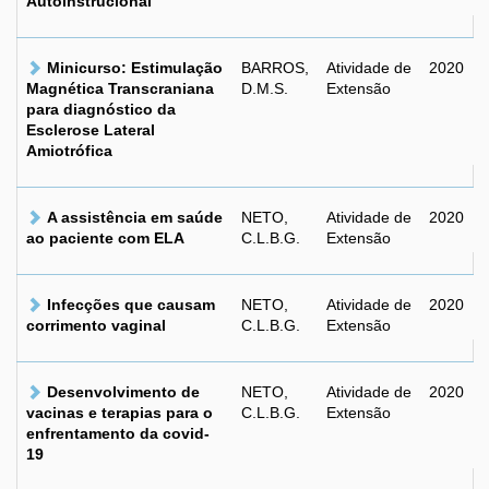
Autoinstrucional
Minicurso: Estimulação
BARROS,
Atividade de
2020
Magnética Transcraniana
D.M.S.
Extensão
para diagnóstico da
Esclerose Lateral
Amiotrófica
A assistência em saúde
NETO,
Atividade de
2020
ao paciente com ELA
C.L.B.G.
Extensão
Infecções que causam
NETO,
Atividade de
2020
corrimento vaginal
C.L.B.G.
Extensão
Desenvolvimento de
NETO,
Atividade de
2020
vacinas e terapias para o
C.L.B.G.
Extensão
enfrentamento da covid-
19