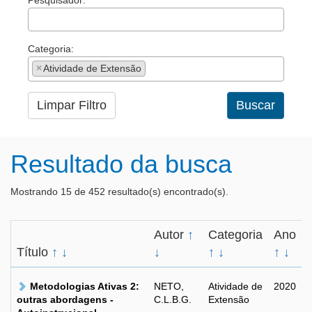
Pesquisador:
Categoria:
×
Atividade de Extensão
Limpar Filtro
Buscar
Resultado da busca
Mostrando 15 de 452 resultado(s) encontrado(s).
Autor
↑
Categoria
Ano
Título
↑
↓
↓
↑
↓
↑
↓
Metodologias Ativas 2:
NETO,
Atividade de
2020
outras abordagens -
C.L.B.G.
Extensão