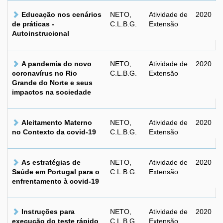
Educação nos cenários
NETO,
Atividade de
2020
de práticas -
C.L.B.G.
Extensão
Autoinstrucional
A pandemia do novo
NETO,
Atividade de
2020
coronavírus no Rio
C.L.B.G.
Extensão
Grande do Norte e seus
impactos na sociedade
Aleitamento Materno
NETO,
Atividade de
2020
no Contexto da covid-19
C.L.B.G.
Extensão
As estratégias de
NETO,
Atividade de
2020
Saúde em Portugal para o
C.L.B.G.
Extensão
enfrentamento à covid-19
Instruções para
NETO,
Atividade de
2020
execução do teste rápido
C.L.B.G.
Extensão