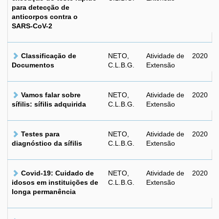
para detecção de
anticorpos contra o
SARS-CoV-2
Classificação de
NETO,
Atividade de
2020
Documentos
C.L.B.G.
Extensão
Vamos falar sobre
NETO,
Atividade de
2020
sífilis: sífilis adquirida
C.L.B.G.
Extensão
Testes para
NETO,
Atividade de
2020
diagnóstico da sífilis
C.L.B.G.
Extensão
Covid-19: Cuidado de
NETO,
Atividade de
2020
idosos em instituições de
C.L.B.G.
Extensão
longa permanência