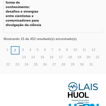
forma de
conhecimento:
desafios e sinergias
entre cientistas e
comunicadores para
divulgação da ciência
Mostrando 15 de 452 resultado(s) encontrado(s).
1
3
4
5
6
7
8
9
10
11
12
2
13
14
15
16
17
18
19
20
21
22
23
24
25
26
27
28
29
30
31