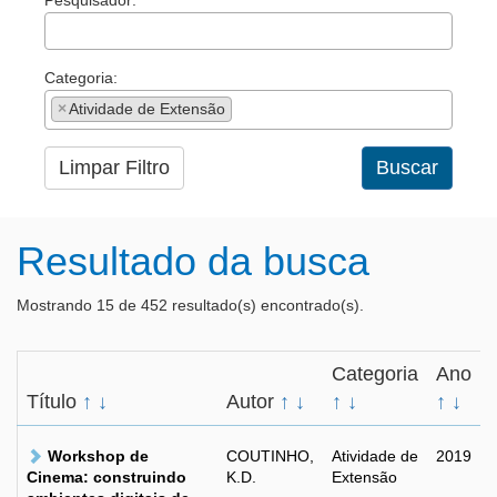
Pesquisador:
Categoria:
×
Atividade de Extensão
Limpar Filtro
Buscar
Resultado da busca
Mostrando 15 de 452 resultado(s) encontrado(s).
Categoria
Ano
Título
↑
↓
Autor
↑
↓
↑
↓
↑
↓
Workshop de
COUTINHO,
Atividade de
2019
Cinema: construindo
K.D.
Extensão