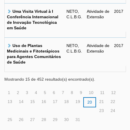
Uma Visita Virtual à I
NETO,
Atividade de
2017
Conferência Internacional
C.L.B.G.
Extensão
de Inovação Tecnológica
em Saúde
Uso de Plantas
NETO,
Atividade de
2017
Medicinais e Fitoterápicos
C.L.B.G.
Extensão
para Agentes Comunitários
de Saúde
Mostrando 15 de 452 resultado(s) encontrado(s).
1
2
3
4
5
6
7
8
9
10
11
12
13
14
15
16
17
18
19
21
22
20
23
24
25
26
27
28
29
30
31