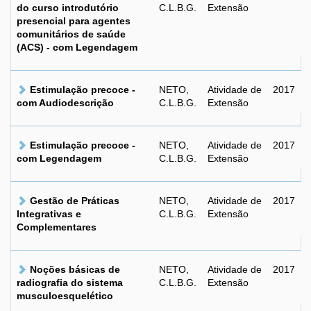
do curso introdutório
C.L.B.G.
Extensão
presencial para agentes
comunitários de saúde
(ACS) - com Legendagem
Estimulação precoce -
NETO,
Atividade de
2017
com Audiodescrição
C.L.B.G.
Extensão
Estimulação precoce -
NETO,
Atividade de
2017
com Legendagem
C.L.B.G.
Extensão
Gestão de Práticas
NETO,
Atividade de
2017
Integrativas e
C.L.B.G.
Extensão
Complementares
Noções básicas de
NETO,
Atividade de
2017
radiografia do sistema
C.L.B.G.
Extensão
musculoesquelético