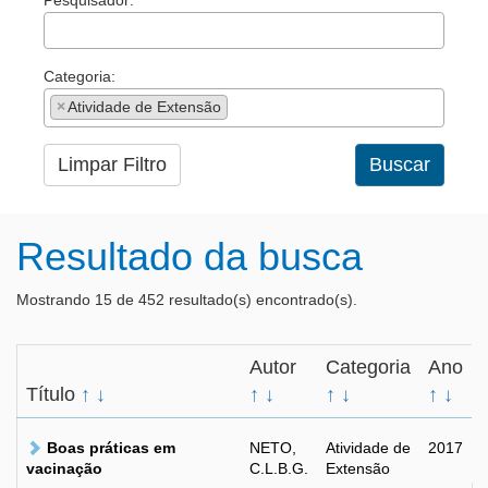
Pesquisador:
Categoria:
×
Atividade de Extensão
Limpar Filtro
Buscar
Resultado da busca
Mostrando 15 de 452 resultado(s) encontrado(s).
Autor
Categoria
Ano
Título
↑
↓
↑
↓
↑
↓
↑
↓
Boas práticas em
NETO,
Atividade de
2017
vacinação
C.L.B.G.
Extensão